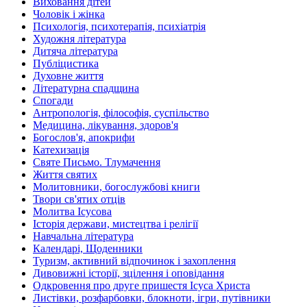
Виховання дітей
Чоловік і жінка
Психологія, психотерапія, психіатрія
Художня література
Дитяча література
Публіцистика
Духовне життя
Літературна спадщина
Спогади
Антропологія, філософія, суспільство
Медицина, лікування, здоров'я
Богослов'я, апокрифи
Катехизація
Святе Письмо. Тлумачення
Життя святих
Молитовники, богослужбові книги
Твори св'ятих отців
Молитва Ісусова
Історія держави, мистецтва і релігії
Навчальна література
Календарі, Щоденники
Туризм, активний відпочинок і захоплення
Дивовижні історії, зцілення і оповідання
Одкровення про друге пришестя Ісуса Христа
Листівки, розфарбовки, блокноти, ігри, путівники