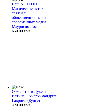
Псы АКТЕОНА.
Магические истоки
связей с
общественностью и
современных медиа.
Маурисио Лоса
650.00 грн.
О молитве в Духе и
Истине. Схиархимандрит
Гавриил (Бунге)
420.00 грн.