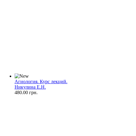
Агиология. Курс лекций.
Никулина Е.Н.
480.00 грн.