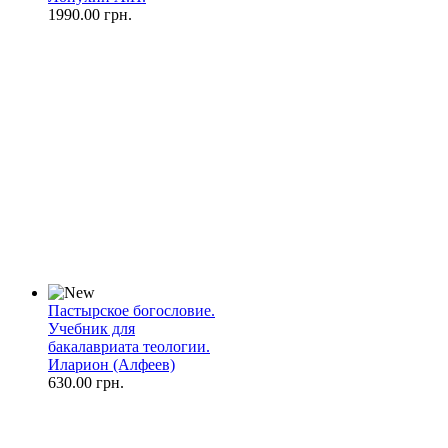
1990.00 грн.
Пастырское богословие.
Учебник для
бакалавриата теологии.
Иларион (Алфеев)
630.00 грн.