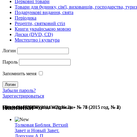
Церковні товари
Товари для будинку, сім'ї, вихованців, господарства, тури
Подарункові видання, свята
Періодика
Рецепти, святковий стіл
Книги українською мовою
Диски (DVD, CD)
Мистецтво і культура
Логин
Пароль
Запомнить меня
Забыли пароль?
Зарегистрироваться
Отрок № 77 (2015 год, № 5)
Православный журнал «Отрок.ua» № 76 (2015 год, № 4)
Православный журнал «Отрок.ua» № 75 (2015 год, № 3)
Православный журнал «Отрок.ua» № 74 (2015 год, № 2)
Православный журнал «Отрок.ua» № 73 (2015 год, № 1)
«Отрок.ua» № 70 (2014 год, № 4)
«Отрок.ua» № 68 (2014 год, № 2)
НОВИНКИ
Толковая Библия. Ветхий
Завет и Новый Завет.
Лопухин А.П.