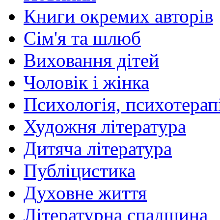
Книги окремих авторів
Сім'я та шлюб
Виховання дітей
Чоловік і жінка
Психологія, психотерапі
Художня література
Дитяча література
Публіцистика
Духовне життя
Літературна спадщина