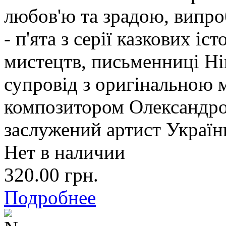
любов'ю та зрадою, випро
- п'ята з серії казкових іс
мистецтв, письменниці Ні
супровід з оригінальною 
композитором Олександро
заслужений артист Україн
Нет в наличии
320.00 грн.
Подробнее