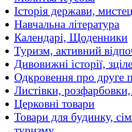
Історія держави, мистецт
Навчальна література
Календарі, Щоденники
Туризм, активний відпо
Дивовижні історії, зціл
Одкровення про друге 
Листівки, розфарбовки,
Церковні товари
Товари для будинку, сім
туризму