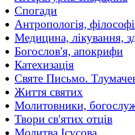
Спогади
Антропологія, філософі
Медицина, лікування, з
Богослов'я, апокрифи
Катехизація
Святе Письмо. Тлумаче
Життя святих
Молитовники, богослуж
Твори св'ятих отців
Молитва Ісусова