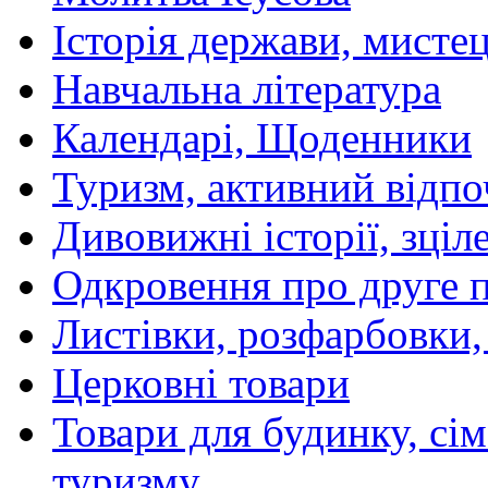
Історія держави, мистецт
Навчальна література
Календарі, Щоденники
Туризм, активний відпо
Дивовижні історії, зціл
Одкровення про друге 
Листівки, розфарбовки,
Церковні товари
Товари для будинку, сім
туризму