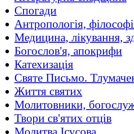
Спогади
Антропологія, філософі
Медицина, лікування, з
Богослов'я, апокрифи
Катехизація
Святе Письмо. Тлумаче
Життя святих
Молитовники, богослуж
Твори св'ятих отців
Молитва Ісусова