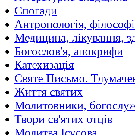
Спогади
Антропологія, філософі
Медицина, лікування, з
Богослов'я, апокрифи
Катехизація
Святе Письмо. Тлумаче
Життя святих
Молитовники, богослуж
Твори св'ятих отців
Молитва Ісусова