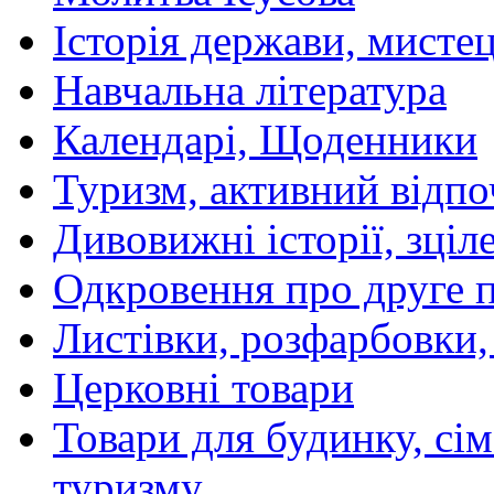
Історія держави, мистецт
Навчальна література
Календарі, Щоденники
Туризм, активний відпо
Дивовижні історії, зціл
Одкровення про друге 
Листівки, розфарбовки,
Церковні товари
Товари для будинку, сім
туризму