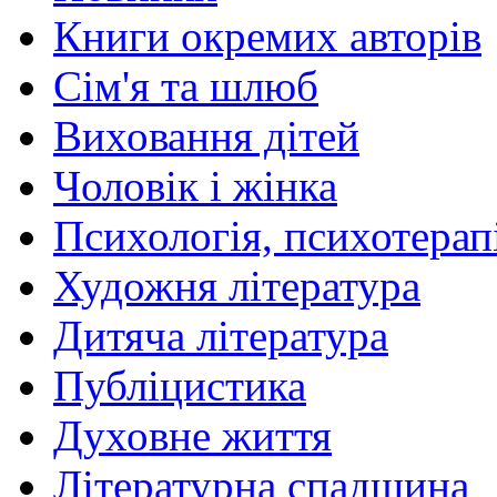
Книги окремих авторів
Сім'я та шлюб
Виховання дітей
Чоловік і жінка
Психологія, психотерапі
Художня література
Дитяча література
Публіцистика
Духовне життя
Літературна спадщина