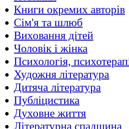
Книги окремих авторів
Сім'я та шлюб
Виховання дітей
Чоловік і жінка
Психологія, психотерапі
Художня література
Дитяча література
Публіцистика
Духовне життя
Літературна спадщина