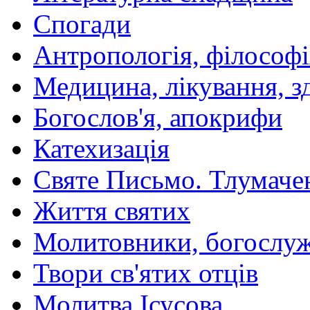
Спогади
Антропологія, філософі
Медицина, лікування, з
Богослов'я, апокрифи
Катехизація
Святе Письмо. Тлумаче
Життя святих
Молитовники, богослуж
Твори св'ятих отців
Молитва Ісусова