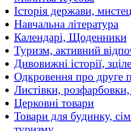
Історія держави, мистецт
Навчальна література
Календарі, Щоденники
Туризм, активний відпо
Дивовижні історії, зціл
Одкровення про друге 
Листівки, розфарбовки,
Церковні товари
Товари для будинку, сім
туризму