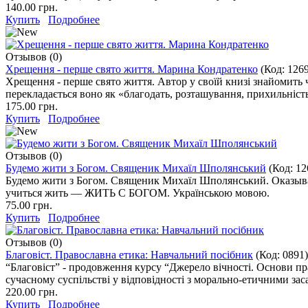
140.00 грн.
Купить
Подробнее
Отзывов (0)
Хрещення - перше свято життя. Марина Кондратенко
(Код:
126
Хрещення - перше свято життя. Автор у своїй книзі знайомить ч
перекладається воно як «благодать, розташування, прихильність
175.00 грн.
Купить
Подробнее
Отзывов (0)
Будемо жити з Богом. Священик Михаїл Шполянський
(Код:
12
Будемо жити з Богом. Священик Михаїл Шполянський. Оказывает
учиться жить — ЖИТЬ С БОГОМ. Українською мовою.
75.00 грн.
Купить
Подробнее
Отзывов (0)
Благовіст. Православна етика: Навчальний посібник
(Код:
0891
)
“Благовіст” - продовження курсу “Джерело вічності. Основи пра
сучасному суспільстві у відповідності з морально-етичними зас
220.00 грн.
Купить
Подробнее