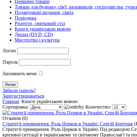
Церковні товари
Товари для будинку, сім'ї, вихованців, господарства, тури
Подарункові видання, свята
Періодика
Рецепти, святковий стіл
Книги українською мовою
Диски (DVD, CD)
Мистецтво і культура
Логин
Пароль
Запомнить меня
Забыли пароль?
Зарегистрироваться
Главная
Книги українською мовою
Сортировка:
Количество:
Отзывов (0)
Стратегії примирення. Роль Церков в Україні. Cергій Бортник
(
Стратегії примирення. Роль Церков в Україні. Під редакцією Се
кризової ситуації в українському та світовому Православ'ї та по