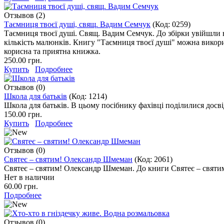
Отзывов (2)
Таємниця твоєї душі, свящ. Вадим Семчук
(Код:
0259
)
Таємниця твоєї душі. Свящ. Вадим Семчук. До збірки увійшли 
кількість малюнків. Книгу "Таємниця твоєї душі" можна викори
корисна та приятна книжка.
250.00 грн.
Купить
Подробнее
Отзывов (0)
Школа для батьків
(Код:
1214
)
Школа для батьків. В цьому посібнику фахівці поділилися досві
150.00 грн.
Купить
Подробнее
Отзывов (0)
Святеє – святим! Олександр Шмеман
(Код:
2061
)
Святеє – святим! Олександр Шмеман. До книги Святеє – святим! 
Нет в наличии
60.00 грн.
Подробнее
Отзывов (0)