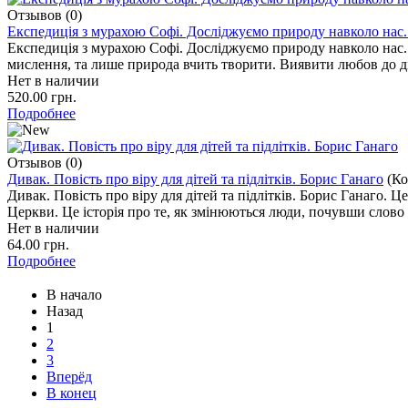
Отзывов (0)
Експедиція з мурахою Софі. Досліджуємо природу навколо нас.
Експедиція з мурахою Софі. Досліджуємо природу навколо нас.
мислення, та лише природа вчить творити. Виявити любов до ді
Нет в наличии
520.00 грн.
Подробнее
Отзывов (0)
Дивак. Повість про віру для дітей та підлітків. Борис Ганаго
(К
Дивак. Повість про віру для дітей та підлітків. Борис Ганаго. Це
Церкви. Це історія про те, як змінюються люди, почувши слово п
Нет в наличии
64.00 грн.
Подробнее
В начало
Назад
1
2
3
Вперёд
В конец