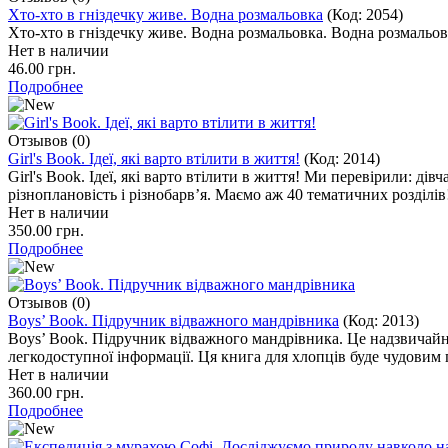
Хто-хто в гніздечку живе. Водна розмальовка
(Код:
2054
)
Хто-хто в гніздечку живе. Водна розмальовка. Водна розмальовк
Нет в наличии
46.00 грн.
Подробнее
Отзывов (0)
Girl's Book. Ідеї, які варто втілити в життя!
(Код:
2014
)
Girl's Book. Ідеї, які варто втілити в життя! Ми перевірили: дів
різноплановість і різнобарв’я. Маємо аж 40 тематичних розділів
Нет в наличии
350.00 грн.
Подробнее
Отзывов (0)
Boys’ Book. Підручник відважного мандрівника
(Код:
2013
)
Boys’ Book. Підручник відважного мандрівника. Це надзвичайно 
легкодоступної інформації. Ця книга для хлопців буде чудовим
Нет в наличии
360.00 грн.
Подробнее