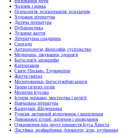
Виховання дітей
Чоловік і жінка
Психологія, психотерапія, психіатрія
Художня література
Дитяча література
Публіцистика
Духовне життя
Літературна спадщина
Спогади
Антропологія, філософія, суспільство
Медицина, лікування, здоров'я
Богослов'я, апокрифи
Катехизація
Святе Письмо. Тлумачення
Життя святих
Молитовники, богослужбові книги
Твори св'ятих отців
Молитва Ісусова
Історія держави, мистецтва і релігії
Навчальна література
Календарі, Щоденники
Туризм, активний відпочинок і захоплення
Дивовижні історії, зцілення і оповідання
Одкровення про друге пришестя Ісуса Христа
Листівки, розфарбовки, блокноти, ігри, путівники