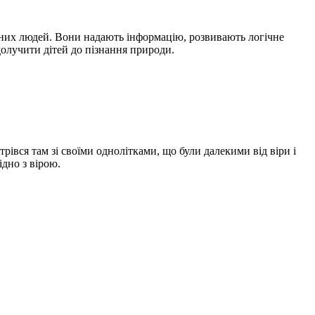
сних людей. Вони надають інформацію, розвивають логічне
олучити дітей до пізнання природи.
стрівся там зі своїми однолітками, що були далекими від віри і
ідно з вірою.