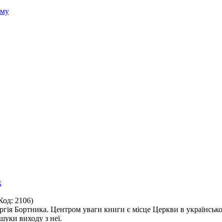
зму
Код:
2106
)
ргія Бортника. Центром уваги книги є місце Церкви в українськом
шуки виходу з неї.