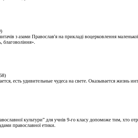
9
)
итачів з азами Православ'я на прикладі воцерковлення маленької
, благовоління».
68
)
ся, есть удивительные чудеса на свете. Оказывается жизнь инте
вославної культури” для учнів 9-го класу допоможе тим, хто отри
адами православної етики.