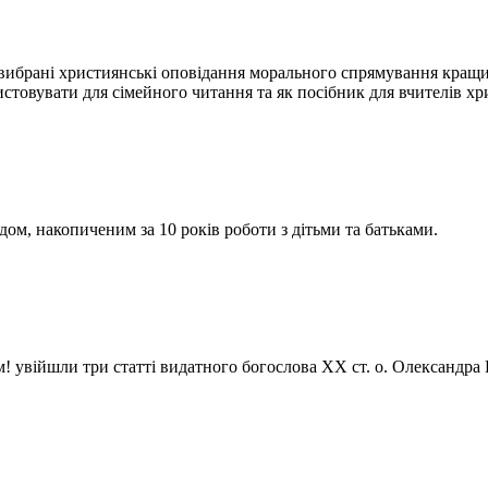
вибрані християнські оповідання морального спрямування кращих
стовувати для сімейного читання та як посібник для вчителів хр
дом, накопиченим за 10 років роботи з дітьми та батьками.
увійшли три статті видатного богослова XX ст. о. Олександра Шм