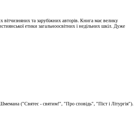
 вітчизняних та зарубіжних авторів. Книга має велику
истиянської етики загальноосвітних і недільних шкіл. Дуже
емана ("Святеє - святим!", "Про сповідь", "Піст і Літургія").