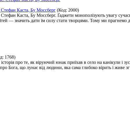
 Стефан Каста, Бу Моссберг
(Код:
2000
)
 Стефан Каста, Бу Моссберг. Ґаджети монополізують увагу суча
тей — значить дати їм силу стати творцями. Тому ми прагнемо д
од:
1768
)
 історія про те, як віруючий юнак приїхав в село на канікули і зу
ро Бога, що лунає від людини, яка сама глибоко вірить і живе зг