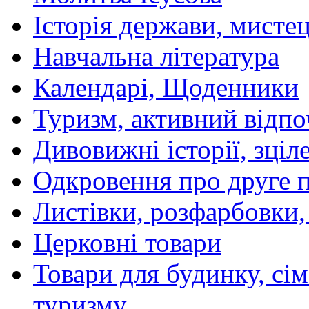
Історія держави, мистецт
Навчальна література
Календарі, Щоденники
Туризм, активний відпо
Дивовижні історії, зціл
Одкровення про друге 
Листівки, розфарбовки,
Церковні товари
Товари для будинку, сім
туризму