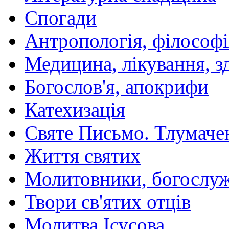
Спогади
Антропологія, філософі
Медицина, лікування, з
Богослов'я, апокрифи
Катехизація
Святе Письмо. Тлумаче
Життя святих
Молитовники, богослуж
Твори св'ятих отців
Молитва Ісусова