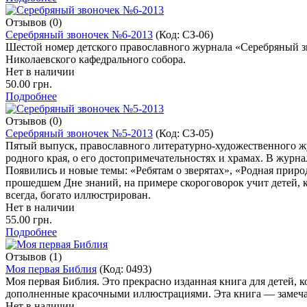
Отзывов (0)
Серебряный звоночек №6-2013
(Код:
СЗ-06
)
Шестой номер детского православного журнала «Серебряный зв
Николаевского кафедрального собора.
Нет в наличии
50.00 грн.
Подробнее
Отзывов (0)
Серебряный звоночек №5-2013
(Код:
СЗ-05
)
Пятый выпуск, православного литературно-художественного жу
родного края, о его достопримечательностях и храмах. В журн
Появились и новые темы: «Ребятам о зверятах», «Родная приро
прошедшем Дне знаний, на примере скороговорок учит детей, ка
всегда, богато иллюстрирован.
Нет в наличии
55.00 грн.
Подробнее
Отзывов (1)
Моя первая Библия
(Код:
0493
)
Моя первая Библия. Это прекрасно изданная книга для детей, 
дополненные красочными иллюстрациями. Эта книга — замеча
Нет в наличии