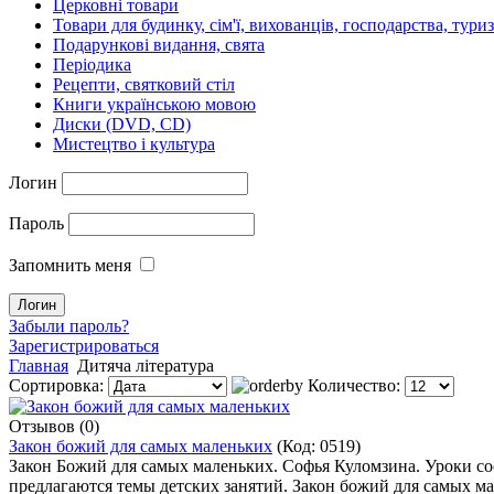
Церковні товари
Товари для будинку, сім'ї, вихованців, господарства, тури
Подарункові видання, свята
Періодика
Рецепти, святковий стіл
Книги українською мовою
Диски (DVD, CD)
Мистецтво і культура
Логин
Пароль
Запомнить меня
Забыли пароль?
Зарегистрироваться
Главная
Дитяча література
Сортировка:
Количество:
Отзывов (0)
Закон божий для самых маленьких
(Код:
0519
)
Закон Божий для самых маленьких. Софья Куломзина. Уроки сос
предлагаются темы детских занятий. Закон божий для самых ма