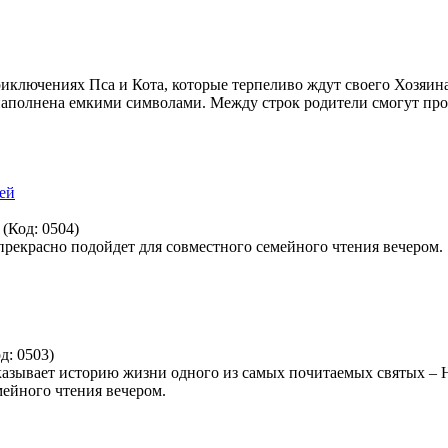
иключениях Пса и Кота, которые терпеливо ждут своего Хозяина
ь наполнена емкими символами. Между строк родители смогут про
(Код:
0504
)
а прекрасно подойдет для совместного семейного чтения вечером.
од:
0503
)
казывает историю жизни одного из самых почитаемых святых – Н
мейного чтения вечером.