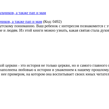
ков, а также пап и мам
(Код:
0492
)
етскому пониманию. Ваш ребенок с интересом познакомится с э
не и людям. Из этой книги можно узнать, какая святая стала дух
й церкви - это история не только церкви, но и самого главного 
 наполнена любовью к истории и уважением к нашему прошлому. 
я нее примером, на котором она воспитывает своих юных читател