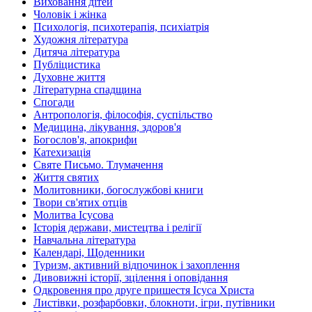
Виховання дітей
Чоловік і жінка
Психологія, психотерапія, психіатрія
Художня література
Дитяча література
Публіцистика
Духовне життя
Літературна спадщина
Спогади
Антропологія, філософія, суспільство
Медицина, лікування, здоров'я
Богослов'я, апокрифи
Катехизація
Святе Письмо. Тлумачення
Життя святих
Молитовники, богослужбові книги
Твори св'ятих отців
Молитва Ісусова
Історія держави, мистецтва і релігії
Навчальна література
Календарі, Щоденники
Туризм, активний відпочинок і захоплення
Дивовижні історії, зцілення і оповідання
Одкровення про друге пришестя Ісуса Христа
Листівки, розфарбовки, блокноти, ігри, путівники