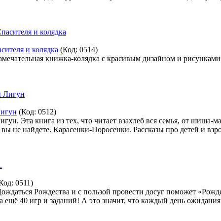
асителя и колядка
(Код:
0514
)
Замечательная книжка-колядка с красивым дизайном и рисунками
Лигун
(Код:
0512
)
ун. Эта книга из тех, что читает взахлеб вся семья, от шиша-ма
 вы не найдете. Карасенки-Поросенки. Рассказы про детей и вз
Код:
0511
)
Дождаться Рождества и с пользой провести досуг поможет «Рожд
 а ещё 40 игр и заданий! А это значит, что каждый день ожидан