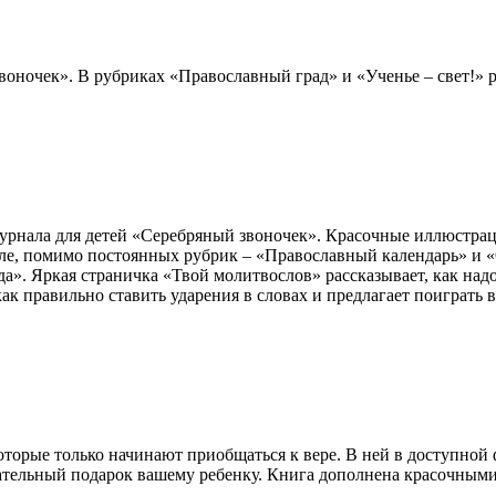
оночек». В рубриках «Православный град» и «Ученье – свет!» р
рнала для детей «Серебряный звоночек». Красочные иллюстраци
але, помимо постоянных рубрик – «Православный календарь» и «
да». Яркая страничка «Твой молитвослов» рассказывает, как над
к правильно ставить ударения в словах и предлагает поиграть в
которые только начинают приобщаться к вере. В ней в доступной
тельный подарок вашему ребенку. Книга дополнена красочными