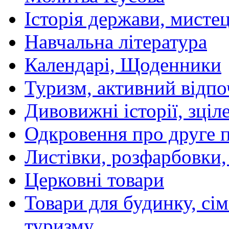
Історія держави, мистецт
Навчальна література
Календарі, Щоденники
Туризм, активний відпо
Дивовижні історії, зціл
Одкровення про друге 
Листівки, розфарбовки,
Церковні товари
Товари для будинку, сім
туризму