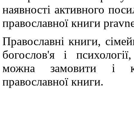
наявності активного поси
православної книги pravne
Православні книги, сімейн
богослов'я і психології
можна замовити і ку
православної книги.