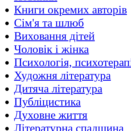
Книги окремих авторів
Сім'я та шлюб
Виховання дітей
Чоловік і жінка
Психологія, психотерапі
Художня література
Дитяча література
Публіцистика
Духовне життя
Літературна спадщина