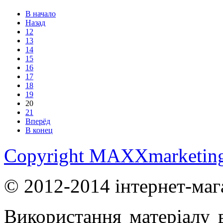
В начало
Назад
12
13
14
15
16
17
18
19
20
21
Вперёд
В конец
Copyright MAXXmarketin
© 2012-2014 інтернет-маг
Використання матеріалу в