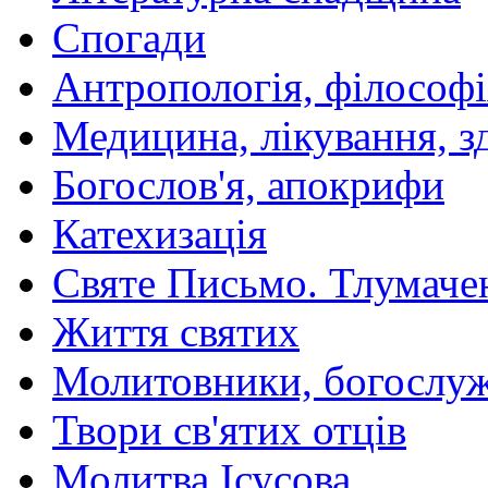
Спогади
Антропологія, філософі
Медицина, лікування, з
Богослов'я, апокрифи
Катехизація
Святе Письмо. Тлумаче
Життя святих
Молитовники, богослуж
Твори св'ятих отців
Молитва Ісусова