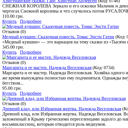
Христианские сказки. Ганс Христиан Андерсен
(Код:
0746
)
СНЕЖНАЯ КОРОЛЕВА Зеркало и его осколки Мальчик и девочк
чертогах Снежной королевы и что случилось потом 
110.00 грн.
Купить
Подробнее
Отзывов (0)
Медный кувшин: Сказочная повесть. Томас Энсти Гатри
(Код:
«Медный кувшин» — это вариация на тему сказки из «Тысячи и
345.00 грн.
Купить
Подробнее
Отзывов (0)
Маргарита и ее мастер. Надежда Веселовская
(Код:
0734
)
Маргарита и ее мастер. Надежда Веселовская. Хозяйка одного и
же время вынуждена полностью ему подчиняться. Однажды внут
бегством...
95.00 грн.
Купить
Подробнее
Отзывов (0)
Древний клад, или Избранная жертва. Надежда Веселовская
(К
Древний клад, или Избранная жертва. Надежда Веселовская. Во
заложенный в Крыму греческими переселенцами задолго до наш
восьмиклассниц, которым отводится роль медиумов.