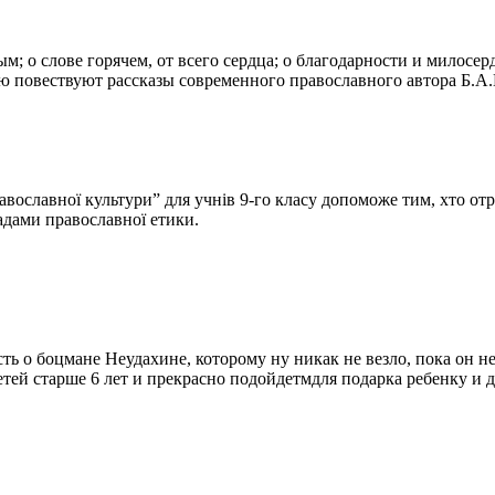
; о слове горячем, от всего сердца; о благодарности и милосер
ю повествуют рассказы современного православного автора Б.А.
вославної культури” для учнів 9-го класу допоможе тим, хто отри
адами православної етики.
сть о боцмане Неудахине, которому ну никак не везло, пока он н
тей старше 6 лет и прекрасно подойдетмдля подарка ребенку и д