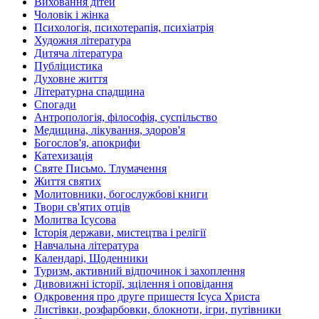
Виховання дітей
Чоловік і жінка
Психологія, психотерапія, психіатрія
Художня література
Дитяча література
Публіцистика
Духовне життя
Літературна спадщина
Спогади
Антропологія, філософія, суспільство
Медицина, лікування, здоров'я
Богослов'я, апокрифи
Катехизація
Святе Письмо. Тлумачення
Життя святих
Молитовники, богослужбові книги
Твори св'ятих отців
Молитва Ісусова
Історія держави, мистецтва і релігії
Навчальна література
Календарі, Щоденники
Туризм, активний відпочинок і захоплення
Дивовижні історії, зцілення і оповідання
Одкровення про друге пришестя Ісуса Христа
Листівки, розфарбовки, блокноти, ігри, путівники