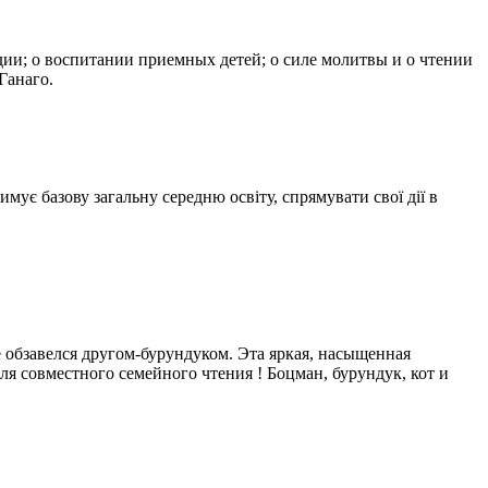
дии; о воспитании приемных детей; о силе молитвы и о чтении
Ганаго.
мує базову загальну середню освіту, спрямувати свої дії в
е обзавелся другом-бурундуком. Эта яркая, насыщенная
ля совместного семейного чтения ! Боцман, бурундук, кот и