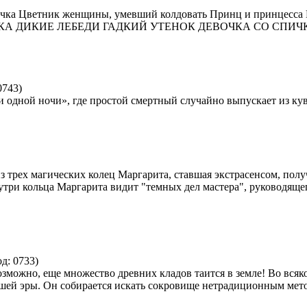
а Цветник женщины, умевший колдовать Принц и принцесса Ма
РУСАЛОЧКА ДИКИЕ ЛЕБЕДИ ГАДКИЙ УТЕНОК ДЕВОЧКА СО СП
0743
)
 одной ночи», где простой смертный случайно выпускает из кув
з трех магических колец Маргарита, ставшая экстрасенсом, полу
ри кольца Маргарита видит "темных дел мастера", руководящего
од:
0733
)
зможно, еще множество древних кладов таится в земле! Во всяко
ей эры. Он собирается искать сокровище нетрадиционным метод