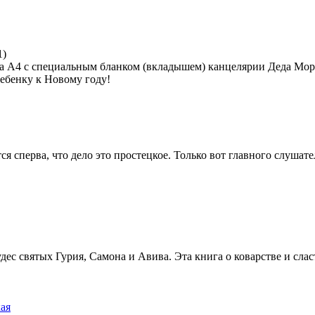
1
)
а А4 с специальным бланком (вкладышем) канцелярии Деда Моро
ребенку к Новому году!
я сперва, что дело это простецкое. Только вот главного слушате
с святых Гурия, Самона и Авива. Эта книга о коварстве и сласт