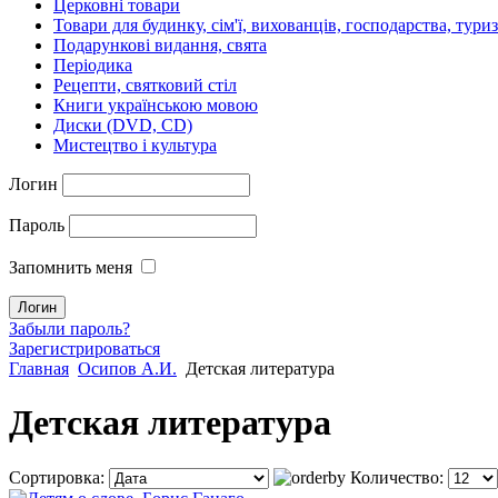
Церковні товари
Товари для будинку, сім'ї, вихованців, господарства, тури
Подарункові видання, свята
Періодика
Рецепти, святковий стіл
Книги українською мовою
Диски (DVD, CD)
Мистецтво і культура
Логин
Пароль
Запомнить меня
Забыли пароль?
Зарегистрироваться
Главная
Осипов А.И.
Детская литература
Детская литература
Сортировка:
Количество: