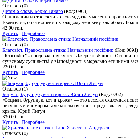
Отзывов (0)
Детям о слове. Борис Ганаго
(Код:
0963
)
О внимании и строгости к словам, даже мысленно произносимым
Евангелия; об отношении к каждому человеку как образу Божи
42.00 грн.
Купить
Подробнее
Отзывов (0)
Благовіст. Православна етика: Навчальний посібник
(Код:
0891
)
“Благовіст” - продовження курсу “Джерело вічності. Основи пра
сучасному суспільстві у відповідності з морально-етичними зас
220.00 грн.
Купить
Подробнее
Отзывов (1)
Боцман, бурундук, кот и крыса. Юрий Лигун
(Код:
0762
)
«Боцман, бурундук, кот и крыса» — это веселая сказочная пове
рисунками и юмором замечательная книга предназначена для де
крыса. Юрий Лигун
330.00 грн.
Купить
Подробнее
Отзывов (0)