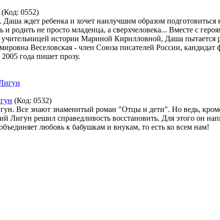
(Код:
0552
)
. Даша ждет ребенка и хочет наилучшим образом подготовиться 
и родить не просто младенца, а сверхчеловека... Вместе с геро
 учительницей истории Мариной Кирилловной, Даша пытается разо
мировна Веселовская - член Союза писателей России, кандидат 
 2005 года пишет прозу.
игун
(Код:
0532
)
н. Все знают знаменитый роман "Отцы и дети". Но ведь, кроме 
й Лигун решил справедливость восстановить. Для этого он напи
объединяет любовь к бабушкам и внукам, то есть ко всем нам!