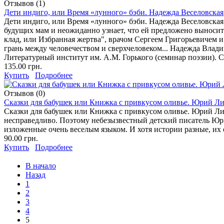
Отзывов (1)
Дети индиго, или Время «лунного» бэби. Надежда Веселовская
Дети индиго, или Время «лунного» бэби. Надежда Веселовская
будущих мам и неожиданно узнает, что ей предложено выносить 
клад, или Избранная жертва", врачом Сергеем Григорьевичем и
грань между человечеством и сверхчеловеком... Надежда Влади
Литературный институт им. А.М. Горького (семинар поэзии). С
135.00 грн.
Купить
Подробнее
Отзывов (0)
Сказки для бабушек или Книжка с привкусом оливье. Юрий Л
Сказки для бабушек или Книжка с привкусом оливье. Юрий Лигу
несправедливо. Поэтому небезызвестный детский писатель Юри
изложенные очень веселым языком. И хотя истории разные, их 
90.00 грн.
Купить
Подробнее
В начало
Назад
1
2
3
4
5