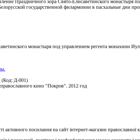
ступление Праздничного хора Свято-Елисаветинского монастыря
е Белорусской государственной филармонии в пасхальные дни п
аветинского монастыря под управлением регента монахини Иули
.
(Код:
Д-001
)
православного кино "Покров". 2012 год
ті активного посилання на сайт інтернет-магазин православної кн