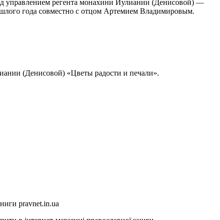
 под управлением регента монахини Иулиании (Денисовой) —
рошлого года совместно с отцом Артемием Владимировым.
ании (Денисовой) «Цветы радости и печали».
иги pravnet.in.ua