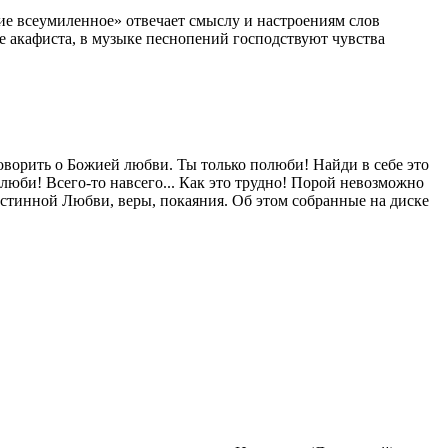
е всеумиленное» отвечает смыслу и настроениям слов
те акафиста, в музыке песнопений господствуют чувства
оворить о Божией любви. Ты только полюби! Найди в себе это
олюби! Всего-то навсего... Как это трудно! Порой невозможно
истинной Любви, веры, покаяния. Об этом собранные на диске