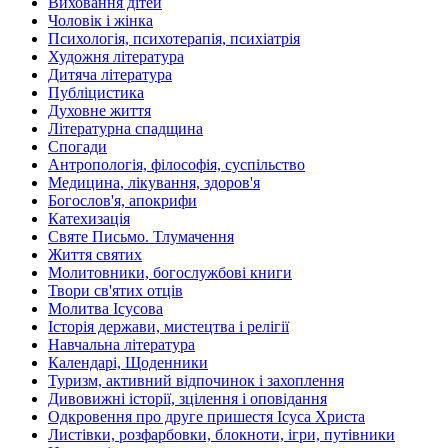
Виховання дітей
Чоловік і жінка
Психологія, психотерапія, психіатрія
Художня література
Дитяча література
Публіцистика
Духовне життя
Літературна спадщина
Спогади
Антропологія, філософія, суспільство
Медицина, лікування, здоров'я
Богослов'я, апокрифи
Катехизація
Святе Письмо. Тлумачення
Життя святих
Молитовники, богослужбові книги
Твори св'ятих отців
Молитва Ісусова
Історія держави, мистецтва і релігії
Навчальна література
Календарі, Щоденники
Туризм, активний відпочинок і захоплення
Дивовижні історії, зцілення і оповідання
Одкровення про друге пришестя Ісуса Христа
Листівки, розфарбовки, блокноти, ігри, путівники