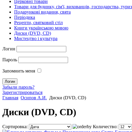
Церковні товари
Товари для будинку, сім'ї, вихованців, господарства, тури
Подарункові видання, свята
Періодика
Рецепти, святковий стіл
Книги українською мовою
Диски (DVD, CD)
Мистецтво і культура
Логин
Пароль
Запомнить меня
Забыли пароль?
Зарегистрироваться
Главная
Осипов А.И.
Диски (DVD, CD)
Диски (DVD, CD)
Сортировка:
Количество: