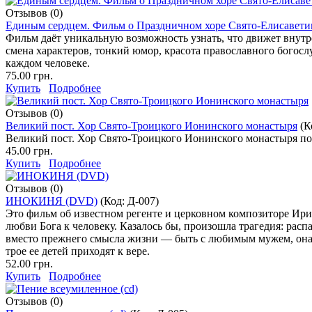
Отзывов (0)
Единым сердцем. Фильм о Праздничном хоре Свято-Елисавети
Фильм даёт уникальную возможность узнать, что движет внут
смена характеров, тонкий юмор, красота православного богосл
каждом человеке.
75.00 грн.
Купить
Подробнее
Отзывов (0)
Великий пост. Хор Свято-Троицкого Ионинского монастыря
(К
Великий пост. Хор Свято-Троицкого Ионинского монастыря по
45.00 грн.
Купить
Подробнее
Отзывов (0)
ИНОКИНЯ (DVD)
(Код:
Д-007
)
Это фильм об известном регенте и церковном композиторе Ирин
любви Бога к человеку. Казалось бы, произошла трагедия: расп
вместо прежнего смысла жизни — быть с любимым мужем, она об
трое ее детей приходят к вере.
52.00 грн.
Купить
Подробнее
Отзывов (0)