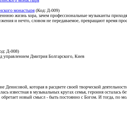
нского монастыря
(Код:
Д-009
)
реннюю жизнь хора, зачем профессиональные музыканты приходят
ужения и нечто, словом не передаваемое, превращают время про
од:
Д-008
)
д управлением Дмитрия Болгарского, Киев
е Денисовой, которая в расцвете своей творческой деятельности 
алась известная в музыкальных кругах семья, героиня осталась 
ретает новый смысл - быть постоянно с Богом. И тогда, по мол