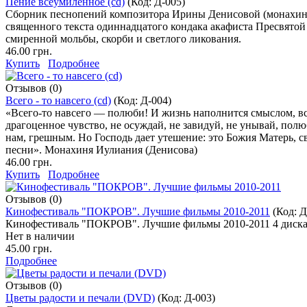
Пение всеумиленное (cd)
(Код:
Д-005
)
Сборник песнопений композитора Ирины Денисовой (монахини
священного текста одиннадцатого кондака акафиста Пресвятой 
смиренной мольбы, скорби и светлого ликования.
46.00 грн.
Купить
Подробнее
Отзывов (0)
Всего - то навсего (cd)
(Код:
Д-004
)
«Всего-то навсего — полюби! И жизнь наполнится смыслом, все
драгоценное чувство, не осуждай, не завидуй, не унывай, полю
нам, грешным. Но Господь дает утешение: это Божия Матерь, с
песни». Монахиня Иулиания (Денисова)
46.00 грн.
Купить
Подробнее
Отзывов (0)
Кинофестиваль "ПОКРОВ". Лучшие фильмы 2010-2011
(Код:
Д
Кинофестиваль "ПОКРОВ". Лучшие фильмы 2010-2011 4 диск
Нет в наличии
45.00 грн.
Подробнее
Отзывов (0)
Цветы радости и печали (DVD)
(Код:
Д-003
)