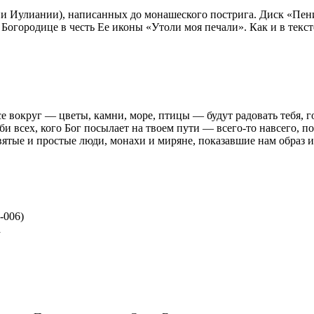
 Иулиании), написанных до монашеского пострига. Диск «Пени
Богородице в честь Ее иконы «Утоли моя печали». Как и в текс
 вокруг — цветы, камни, море, птицы — будут радовать тебя, г
би всех, кого Бог посылает на твоем пути — всего-то навсего, п
вятые и простые люди, монахи и миряне, показавшие нам образ 
-006
)
а