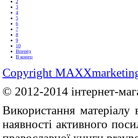
2
3
4
5
6
7
8
9
10
Вперёд
В конец
Copyright MAXXmarketin
© 2012-2014 інтернет-маг
Використання матеріалу в
наявності активного поси
православної книги pravne