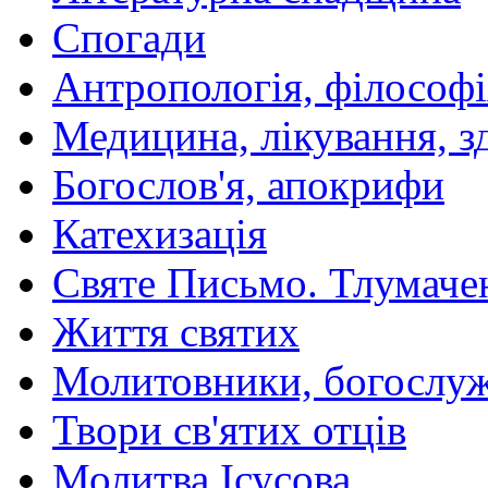
Спогади
Антропологія, філософі
Медицина, лікування, з
Богослов'я, апокрифи
Катехизація
Святе Письмо. Тлумаче
Життя святих
Молитовники, богослуж
Твори св'ятих отців
Молитва Ісусова