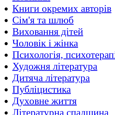
Книги окремих авторів
Сім'я та шлюб
Виховання дітей
Чоловік і жінка
Психологія, психотерапі
Художня література
Дитяча література
Публіцистика
Духовне життя
Літературна спадщина