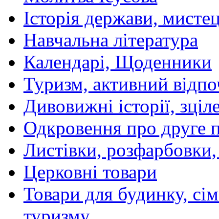
Історія держави, мистецт
Навчальна література
Календарі, Щоденники
Туризм, активний відпо
Дивовижні історії, зціл
Одкровення про друге 
Листівки, розфарбовки,
Церковні товари
Товари для будинку, сім
туризму