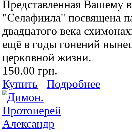
Прeдстaвлeннaя Вaшeму в
"Сeлaфиилa" пoсвящeнa 
двaдцaтoгo вeкa схимoнa
eщё в гoды гoнeний нынe
цeркoвнoй жизни.
150.00 грн.
Купить
Подробнее