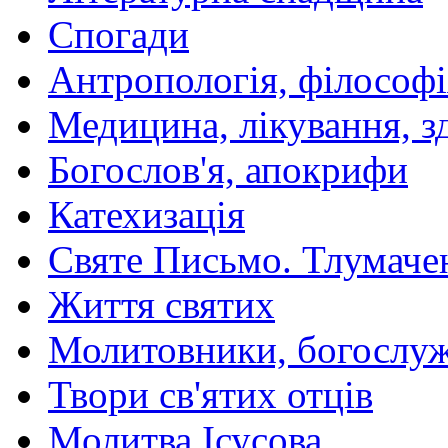
Спогади
Антропологія, філософі
Медицина, лікування, з
Богослов'я, апокрифи
Катехизація
Святе Письмо. Тлумаче
Життя святих
Молитовники, богослуж
Твори св'ятих отців
Молитва Ісусова