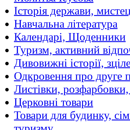
Історія держави, мистецт
Навчальна література
Календарі, Щоденники
Туризм, активний відпо
Дивовижні історії, зціл
Одкровення про друге 
Листівки, розфарбовки,
Церковні товари
Товари для будинку, сім
туризму