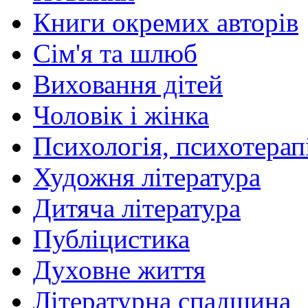
Книги окремих авторів
Сім'я та шлюб
Виховання дітей
Чоловік і жінка
Психологія, психотерапі
Художня література
Дитяча література
Публіцистика
Духовне життя
Літературна спадщина