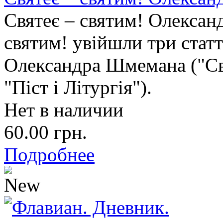
Святеє – святим! Олексан
святим! увійшли три статт
Олександра Шмемана ("Свя
"Піст і Літургія").
Нет в наличии
60.00 грн.
Подробнее