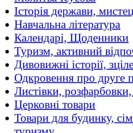
Історія держави, мистецт
Навчальна література
Календарі, Щоденники
Туризм, активний відпо
Дивовижні історії, зціл
Одкровення про друге 
Листівки, розфарбовки,
Церковні товари
Товари для будинку, сім
туризму