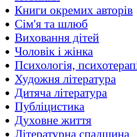
Книги окремих авторів
Сім'я та шлюб
Виховання дітей
Чоловік і жінка
Психологія, психотерапі
Художня література
Дитяча література
Публіцистика
Духовне життя
Літературна спадщина