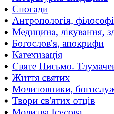
Спогади
Антропологія, філософі
Медицина, лікування, з
Богослов'я, апокрифи
Катехизація
Святе Письмо. Тлумаче
Життя святих
Молитовники, богослуж
Твори св'ятих отців
Молитва Ісусова