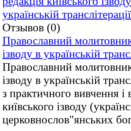
Отзывов (0)
Православний молитовник.
ізводу в українській транс
Православний молитовник.
ізводу в українській тран
з практичного вивчення і
київського ізводу (україн
церковнослов"янських бог