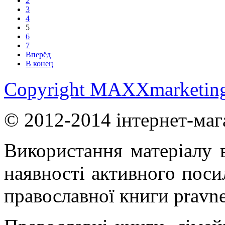
2
3
4
5
6
7
Вперёд
В конец
Copyright MAXXmarketin
© 2012-2014 інтернет-маг
Використання матеріалу в
наявності активного поси
православної книги pravne