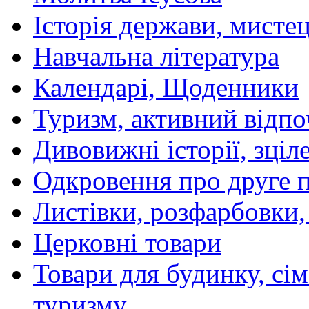
Історія держави, мистецт
Навчальна література
Календарі, Щоденники
Туризм, активний відпо
Дивовижні історії, зціл
Одкровення про друге 
Листівки, розфарбовки,
Церковні товари
Товари для будинку, сім
туризму