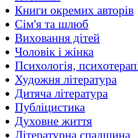
Книги окремих авторів
Сім'я та шлюб
Виховання дітей
Чоловік і жінка
Психологія, психотерапі
Художня література
Дитяча література
Публіцистика
Духовне життя
Літературна спадщина