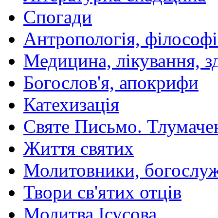
Спогади
Антропологія, філософі
Медицина, лікування, з
Богослов'я, апокрифи
Катехизація
Святе Письмо. Тлумаче
Життя святих
Молитовники, богослуж
Твори св'ятих отців
Молитва Ісусова