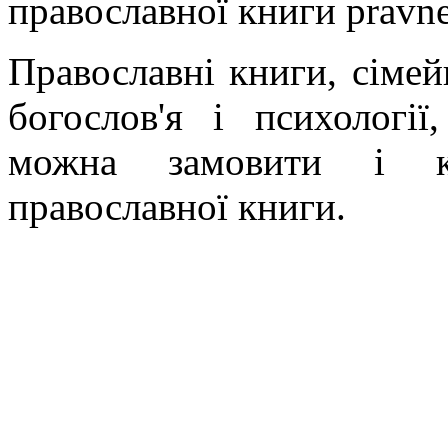
православної книги pravne
Православні книги, сімейн
богослов'я і психології
можна замовити і ку
православної книги.