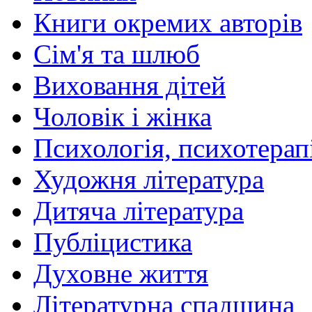
Книги окремих авторів
Сім'я та шлюб
Виховання дітей
Чоловік і жінка
Психологія, психотерапі
Художня література
Дитяча література
Публіцистика
Духовне життя
Літературна спадщина