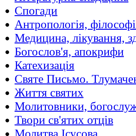
Спогади
Антропологія, філософі
Медицина, лікування, з
Богослов'я, апокрифи
Катехизація
Святе Письмо. Тлумаче
Життя святих
Молитовники, богослуж
Твори св'ятих отців
Молитва Ісусова