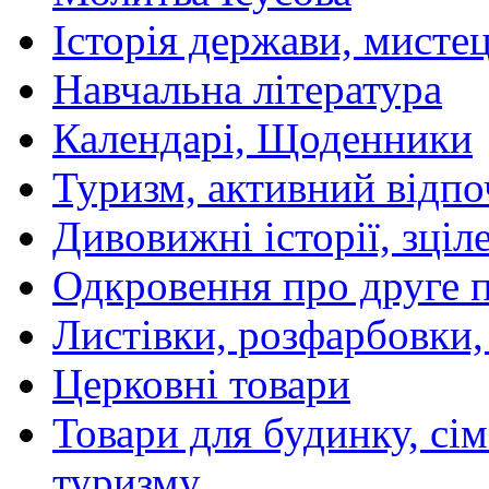
Історія держави, мистецт
Навчальна література
Календарі, Щоденники
Туризм, активний відпо
Дивовижні історії, зціл
Одкровення про друге 
Листівки, розфарбовки,
Церковні товари
Товари для будинку, сім
туризму