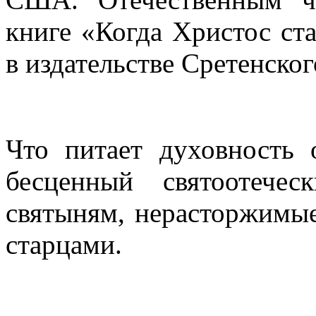
книге «Когда Христос ст
в издательстве Сретенско
Что питает духовность
бесценный святоотече
святыням, нерасторжимы
старцами.