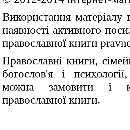
Використання матеріалу в
наявності активного поси
православної книги pravne
Православні книги, сімейн
богослов'я і психології
можна замовити і ку
православної книги.