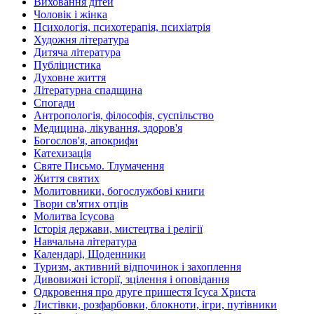
Виховання дітей
Чоловік і жінка
Психологія, психотерапія, психіатрія
Художня література
Дитяча література
Публіцистика
Духовне життя
Літературна спадщина
Спогади
Антропологія, філософія, суспільство
Медицина, лікування, здоров'я
Богослов'я, апокрифи
Катехизація
Святе Письмо. Тлумачення
Життя святих
Молитовники, богослужбові книги
Твори св'ятих отців
Молитва Ісусова
Історія держави, мистецтва і релігії
Навчальна література
Календарі, Щоденники
Туризм, активний відпочинок і захоплення
Дивовижні історії, зцілення і оповідання
Одкровення про друге пришестя Ісуса Христа
Листівки, розфарбовки, блокноти, ігри, путівники