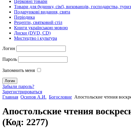
Церковні товари
Товари для будинку, сім'ї, вихованців, господарства, тури
Подарункові видання, свята
Періодика
Рецепти, святковий стіл
Книги українською мовою
Диски (DVD, CD)
Мистецтво і культура
Логин
Пароль
Запомнить меня
Забыли пароль?
Зарегистрироваться
Главная
Осипов А.И.
Богословие
Апостольские чтения воск
Апостольские чтения воскре
(Код:
2277
)