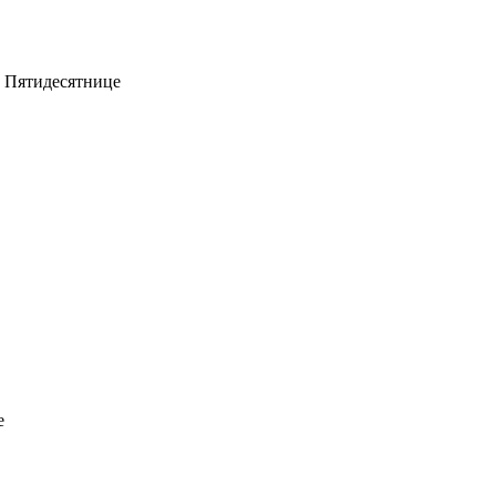
о Пятидесятнице
е