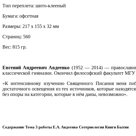
Тип переплета: шито-клееный
Бумага: офсетная
Размеры: 217 х 155 х 32 мм
Страниц: 560
Вес: 815 гр.
Евгений Андреевич Авдеенко
(1952 — 2014) — православный
классической гимназии. Окончил философский факультет МГУ 
«К интенсивному изучению Священного Писания меня побуд
достаточного освещения из тех источников, которые находятс
без опоры на категории, которые в нём даны, невозможно».
Содержание Тома 3 работы Е.А. Авдеенко Сотериология Книги Бытия