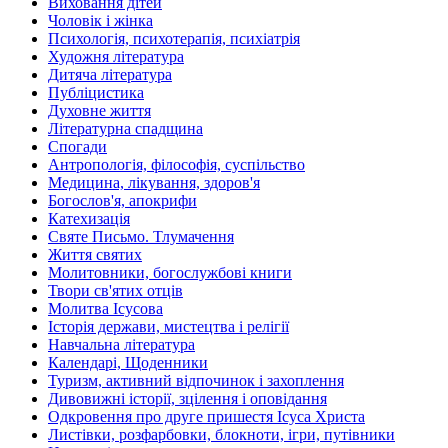
Виховання дітей
Чоловік і жінка
Психологія, психотерапія, психіатрія
Художня література
Дитяча література
Публіцистика
Духовне життя
Літературна спадщина
Спогади
Антропологія, філософія, суспільство
Медицина, лікування, здоров'я
Богослов'я, апокрифи
Катехизація
Святе Письмо. Тлумачення
Життя святих
Молитовники, богослужбові книги
Твори св'ятих отців
Молитва Ісусова
Історія держави, мистецтва і релігії
Навчальна література
Календарі, Щоденники
Туризм, активний відпочинок і захоплення
Дивовижні історії, зцілення і оповідання
Одкровення про друге пришестя Ісуса Христа
Листівки, розфарбовки, блокноти, ігри, путівники