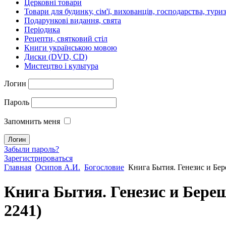
Церковні товари
Товари для будинку, сім'ї, вихованців, господарства, тури
Подарункові видання, свята
Періодика
Рецепти, святковий стіл
Книги українською мовою
Диски (DVD, CD)
Мистецтво і культура
Логин
Пароль
Запомнить меня
Забыли пароль?
Зарегистрироваться
Главная
Осипов А.И.
Богословие
Книга Бытия. Генезис и Бер
Книга Бытия. Генезис и Береш
2241
)