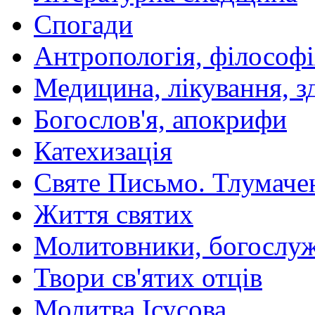
Спогади
Антропологія, філософі
Медицина, лікування, з
Богослов'я, апокрифи
Катехизація
Святе Письмо. Тлумаче
Життя святих
Молитовники, богослуж
Твори св'ятих отців
Молитва Ісусова