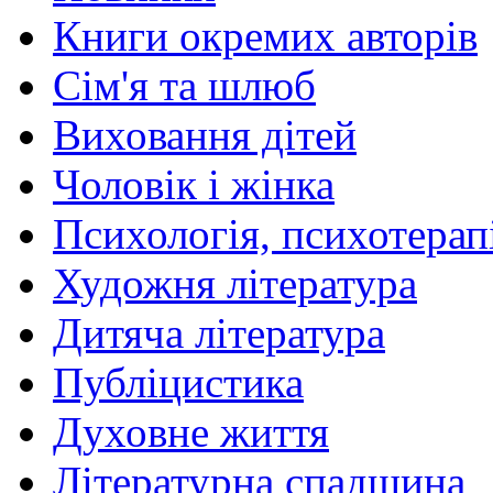
Книги окремих авторів
Сім'я та шлюб
Виховання дітей
Чоловік і жінка
Психологія, психотерапі
Художня література
Дитяча література
Публіцистика
Духовне життя
Літературна спадщина