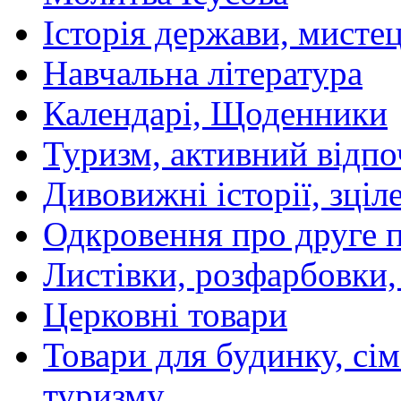
Історія держави, мистецт
Навчальна література
Календарі, Щоденники
Туризм, активний відпо
Дивовижні історії, зціл
Одкровення про друге 
Листівки, розфарбовки,
Церковні товари
Товари для будинку, сім
туризму