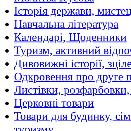
Історія держави, мистецт
Навчальна література
Календарі, Щоденники
Туризм, активний відпо
Дивовижні історії, зціл
Одкровення про друге 
Листівки, розфарбовки,
Церковні товари
Товари для будинку, сім
туризму