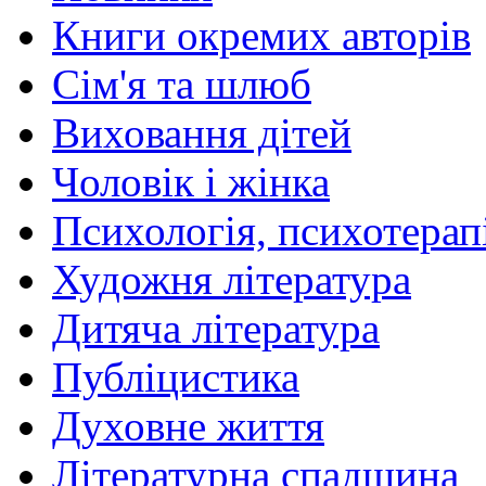
Книги окремих авторів
Сім'я та шлюб
Виховання дітей
Чоловік і жінка
Психологія, психотерапі
Художня література
Дитяча література
Публіцистика
Духовне життя
Літературна спадщина