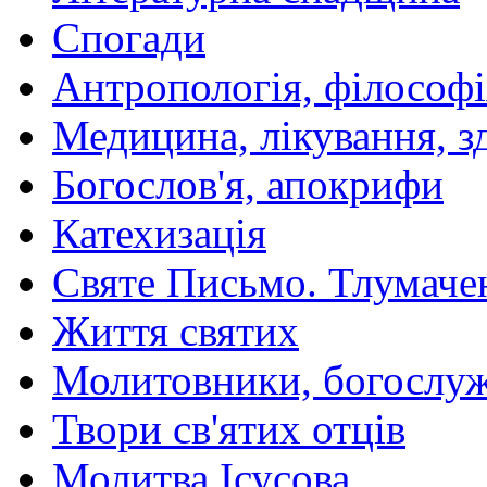
Спогади
Антропологія, філософі
Медицина, лікування, з
Богослов'я, апокрифи
Катехизація
Святе Письмо. Тлумаче
Життя святих
Молитовники, богослуж
Твори св'ятих отців
Молитва Ісусова