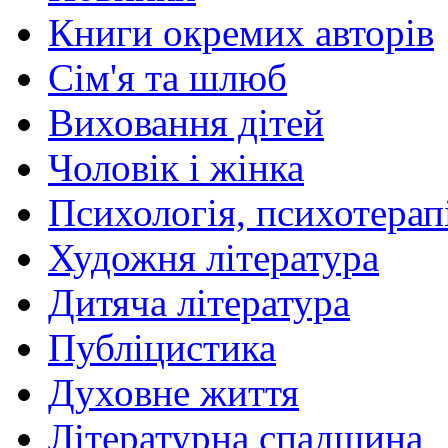
Книги окремих авторів
Сім'я та шлюб
Виховання дітей
Чоловік і жінка
Психологія, психотерапі
Художня література
Дитяча література
Публіцистика
Духовне життя
Літературна спадщина