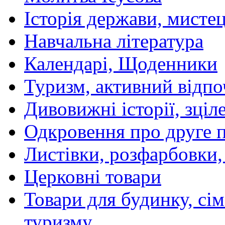
Історія держави, мистецт
Навчальна література
Календарі, Щоденники
Туризм, активний відпо
Дивовижні історії, зціл
Одкровення про друге 
Листівки, розфарбовки,
Церковні товари
Товари для будинку, сім
туризму