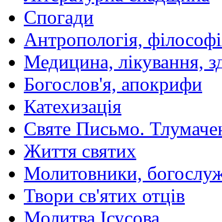
Спогади
Антропологія, філософі
Медицина, лікування, з
Богослов'я, апокрифи
Катехизація
Святе Письмо. Тлумаче
Життя святих
Молитовники, богослуж
Твори св'ятих отців
Молитва Ісусова