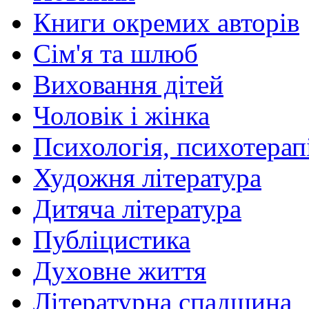
Книги окремих авторів
Сім'я та шлюб
Виховання дітей
Чоловік і жінка
Психологія, психотерапі
Художня література
Дитяча література
Публіцистика
Духовне життя
Літературна спадщина