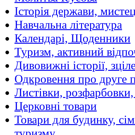
Історія держави, мистецт
Навчальна література
Календарі, Щоденники
Туризм, активний відпо
Дивовижні історії, зціл
Одкровення про друге 
Листівки, розфарбовки,
Церковні товари
Товари для будинку, сім
туризму