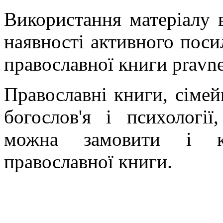
Використання матеріалу в
наявності активного поси
православної книги pravne
Православні книги, сімейн
богослов'я і психології
можна замовити і ку
православної книги.