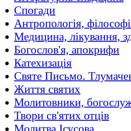
Спогади
Антропологія, філософі
Медицина, лікування, з
Богослов'я, апокрифи
Катехизація
Святе Письмо. Тлумаче
Життя святих
Молитовники, богослуж
Твори св'ятих отців
Молитва Ісусова