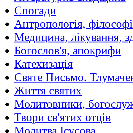
Спогади
Антропологія, філософі
Медицина, лікування, з
Богослов'я, апокрифи
Катехизація
Святе Письмо. Тлумаче
Життя святих
Молитовники, богослуж
Твори св'ятих отців
Молитва Ісусова