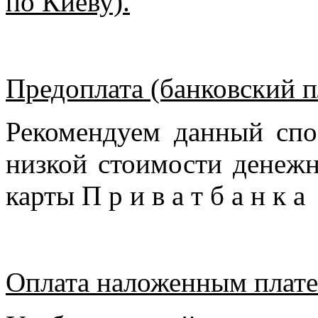
по Киеву).
Предоплата (банковский п
Рекомендуем данный спо
низкой стоимости денежн
карты П р и в а т б а н к 
Оплата наложенным плате