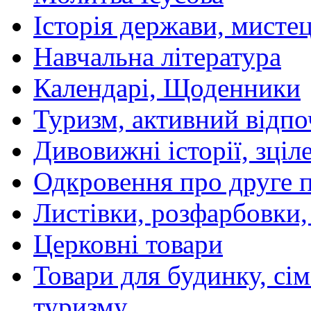
Історія держави, мистецт
Навчальна література
Календарі, Щоденники
Туризм, активний відпо
Дивовижні історії, зціл
Одкровення про друге 
Листівки, розфарбовки,
Церковні товари
Товари для будинку, сім
туризму