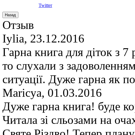
Twitter
Отзыв
Iylia
,
23.12.2016
Гарна книга для діток з 7 
то слухали з задоволення
ситуації. Дуже гарна як п
Maricya
,
01.03.2016
Дуже гарна книга! буде ко
Читала зі сльозами на оч
Святе Різдво! Тепер план