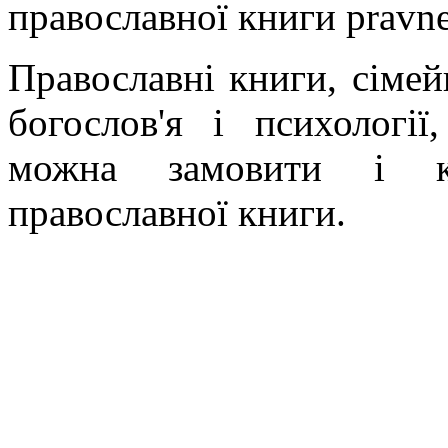
православної книги pravne
Православні книги, сімейн
богослов'я і психології
можна замовити і ку
православної книги.