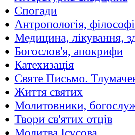
Спогади
Антропологія, філософі
Медицина, лікування, з
Богослов'я, апокрифи
Катехизація
Святе Письмо. Тлумаче
Життя святих
Молитовники, богослуж
Твори св'ятих отців
Молитва Ісусова