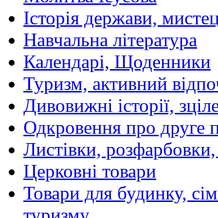
Історія держави, мистецт
Навчальна література
Календарі, Щоденники
Туризм, активний відпо
Дивовижні історії, зціл
Одкровення про друге 
Листівки, розфарбовки,
Церковні товари
Товари для будинку, сім
туризму