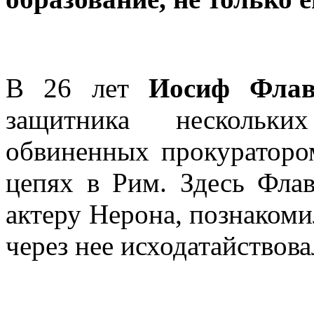
В 26 лет
Иосиф Фла
защитника нескольки
обвиненных прокураторо
цепях в Рим. Здесь Флав
актеру Нерона, познаком
через нее исходатайствов