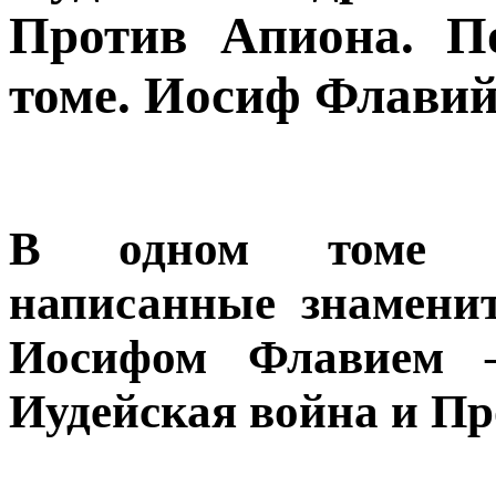
Против Апиона. П
томе. Иосиф Флави
В одном томе со
написанные знамени
Иосифом Флавием —
Иудейская война и Пр