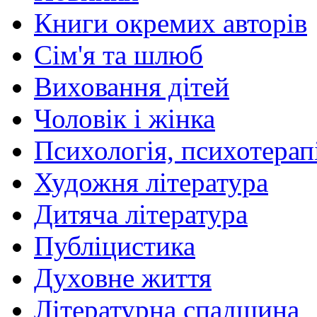
Книги окремих авторів
Сім'я та шлюб
Виховання дітей
Чоловік і жінка
Психологія, психотерапі
Художня література
Дитяча література
Публіцистика
Духовне життя
Літературна спадщина