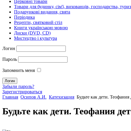
Церковні товари
Товари для будинку, сім'ї, вихованців, господарства, тури
Подарункові видання, свята
Періодика
Рецепти, святковий стіл
Книги українською мовою
Диски (DVD, CD)
Мистецтво і культура
Логин
Пароль
Запомнить меня
Забыли пароль?
Зарегистрироваться
Главная
Осипов А.И.
Катехизация
Будьте как дети. Теофания
Будьте как дети. Теофания д