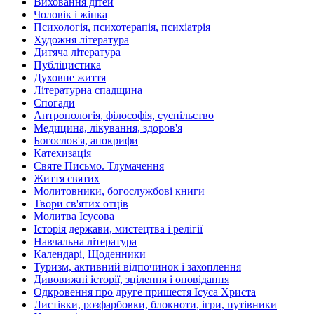
Виховання дітей
Чоловік і жінка
Психологія, психотерапія, психіатрія
Художня література
Дитяча література
Публіцистика
Духовне життя
Літературна спадщина
Спогади
Антропологія, філософія, суспільство
Медицина, лікування, здоров'я
Богослов'я, апокрифи
Катехизація
Святе Письмо. Тлумачення
Життя святих
Молитовники, богослужбові книги
Твори св'ятих отців
Молитва Ісусова
Історія держави, мистецтва і релігії
Навчальна література
Календарі, Щоденники
Туризм, активний відпочинок і захоплення
Дивовижні історії, зцілення і оповідання
Одкровення про друге пришестя Ісуса Христа
Листівки, розфарбовки, блокноти, ігри, путівники