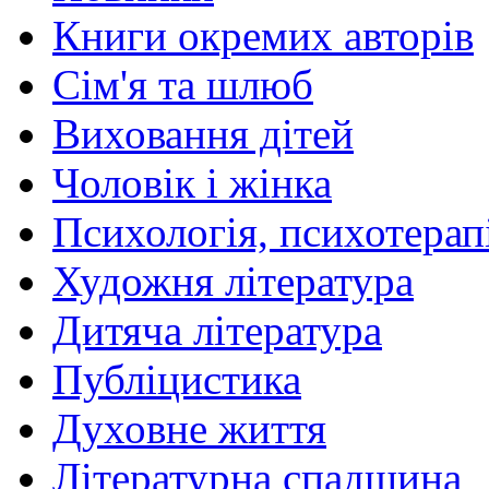
Книги окремих авторів
Сім'я та шлюб
Виховання дітей
Чоловік і жінка
Психологія, психотерапі
Художня література
Дитяча література
Публіцистика
Духовне життя
Літературна спадщина