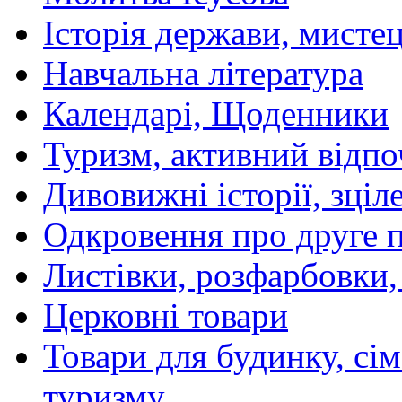
Історія держави, мистецт
Навчальна література
Календарі, Щоденники
Туризм, активний відпо
Дивовижні історії, зціл
Одкровення про друге 
Листівки, розфарбовки,
Церковні товари
Товари для будинку, сім
туризму