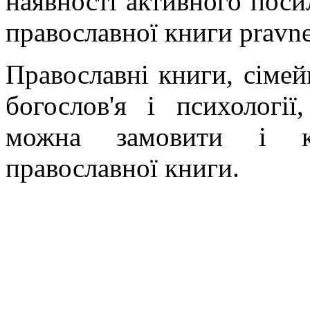
наявності активного поси
православної книги pravne
Православні книги, сімейн
богослов'я і психології
можна замовити і ку
православної книги.