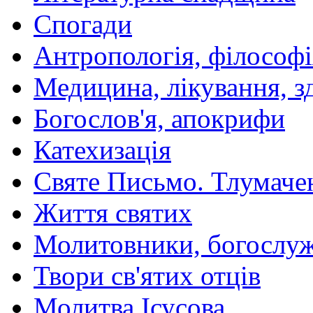
Спогади
Антропологія, філософі
Медицина, лікування, з
Богослов'я, апокрифи
Катехизація
Святе Письмо. Тлумаче
Життя святих
Молитовники, богослуж
Твори св'ятих отців
Молитва Ісусова