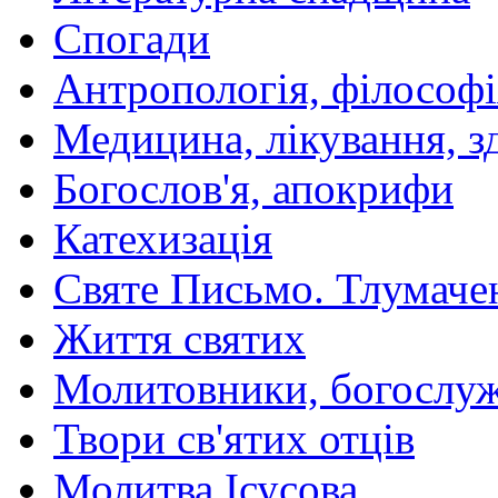
Спогади
Антропологія, філософі
Медицина, лікування, з
Богослов'я, апокрифи
Катехизація
Святе Письмо. Тлумаче
Життя святих
Молитовники, богослуж
Твори св'ятих отців
Молитва Ісусова