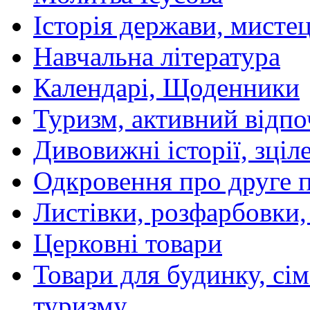
Історія держави, мистецт
Навчальна література
Календарі, Щоденники
Туризм, активний відпо
Дивовижні історії, зціл
Одкровення про друге 
Листівки, розфарбовки,
Церковні товари
Товари для будинку, сім
туризму