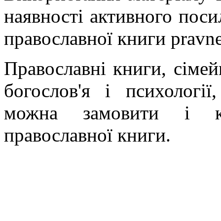
наявності активного поси
православної книги pravne
Православні книги, сімейн
богослов'я і психології
можна замовити і ку
православної книги.