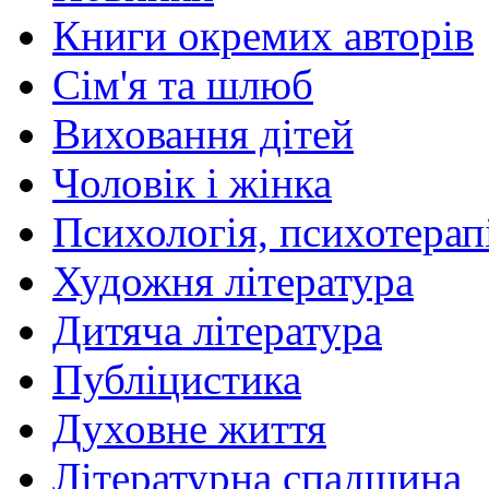
Книги окремих авторів
Сім'я та шлюб
Виховання дітей
Чоловік і жінка
Психологія, психотерапі
Художня література
Дитяча література
Публіцистика
Духовне життя
Літературна спадщина