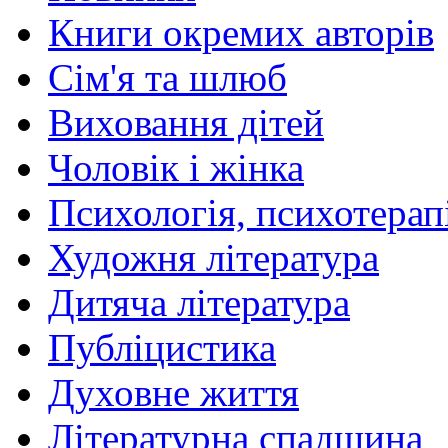
Книги окремих авторів
Сім'я та шлюб
Виховання дітей
Чоловік і жінка
Психологія, психотерапі
Художня література
Дитяча література
Публіцистика
Духовне життя
Літературна спадщина