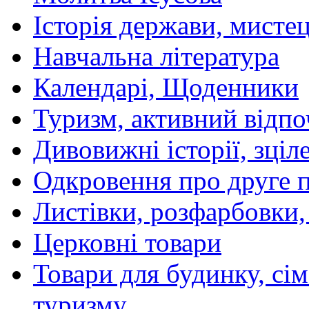
Історія держави, мистецт
Навчальна література
Календарі, Щоденники
Туризм, активний відпо
Дивовижні історії, зціл
Одкровення про друге 
Листівки, розфарбовки,
Церковні товари
Товари для будинку, сім
туризму