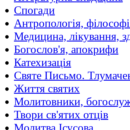
Спогади
Антропологія, філософі
Медицина, лікування, з
Богослов'я, апокрифи
Катехизація
Святе Письмо. Тлумаче
Життя святих
Молитовники, богослуж
Твори св'ятих отців
Молитва Ісусова