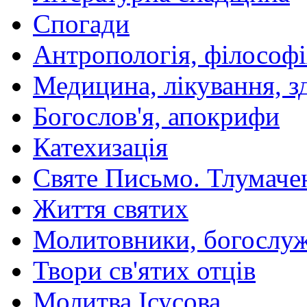
Спогади
Антропологія, філософі
Медицина, лікування, з
Богослов'я, апокрифи
Катехизація
Святе Письмо. Тлумаче
Життя святих
Молитовники, богослуж
Твори св'ятих отців
Молитва Ісусова