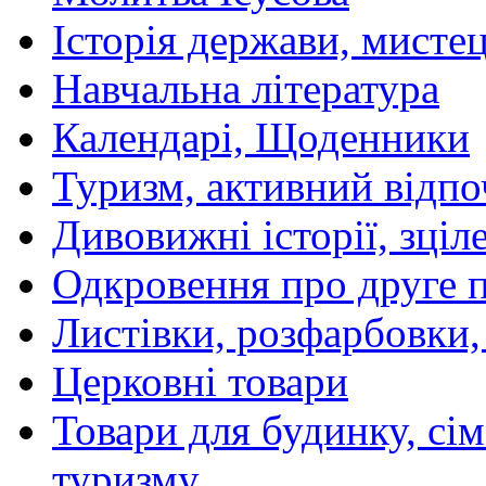
Історія держави, мистецт
Навчальна література
Календарі, Щоденники
Туризм, активний відпо
Дивовижні історії, зціл
Одкровення про друге 
Листівки, розфарбовки,
Церковні товари
Товари для будинку, сім
туризму