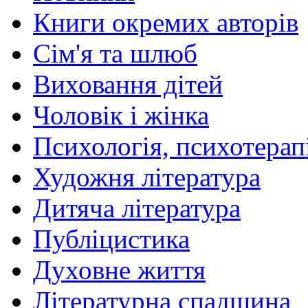
Книги окремих авторів
Сім'я та шлюб
Виховання дітей
Чоловік і жінка
Психологія, психотерапі
Художня література
Дитяча література
Публіцистика
Духовне життя
Літературна спадщина