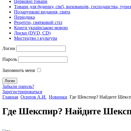
Церковні товари
Товари для будинку, сім'ї, вихованців, господарства, тури
Подарункові видання, свята
Періодика
Рецепти, святковий стіл
Книги українською мовою
Диски (DVD, CD)
Мистецтво і культура
Логин
Пароль
Запомнить меня
Забыли пароль?
Зарегистрироваться
Главная
Осипов А.И.
Новинки
Где Шекспир? Найдите Шекспи
Где Шекспир? Найдите Шекспи