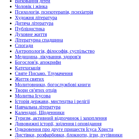
Виховання дітей
Чоловік і жінка
Психологія, психотерапія, психіатрія
Художня література
Дитяча література
Публіцистика
Духовне життя
Літературна спадщина
Спогади
Антропологія, філософія, суспільство
Медицина, лікування, здоров'я
Богослов'я, апокрифи
Катехизація
Святе Письмо. Тлумачення
Життя святих
Молитовники, богослужбові книги
Твори св'ятих отців
Молитва Ісусова
Історія держави, мистецтва і релігії
Навчальна література
Календарі, Щоденники
Туризм, активний відпочинок і захоплення
Дивовижні історії, зцілення і оповідання
Одкровення про друге пришестя Ісуса Христа
Листівки, розфарбовки, блокноти, ігри, путівники