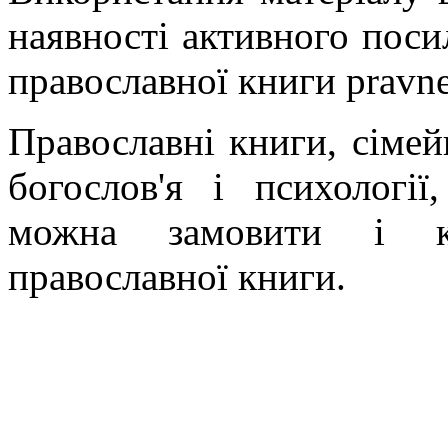
наявності активного поси
православної книги pravne
Православні книги, сімейн
богослов'я і психології
можна замовити і ку
православної книги.