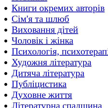
Книги окремих авторів
Сім'я та шлюб
Виховання дітей
Чоловік і жінка
Психологія, психотерапі
Художня література
Дитяча література
Публіцистика
Духовне життя
Літературна спадщина