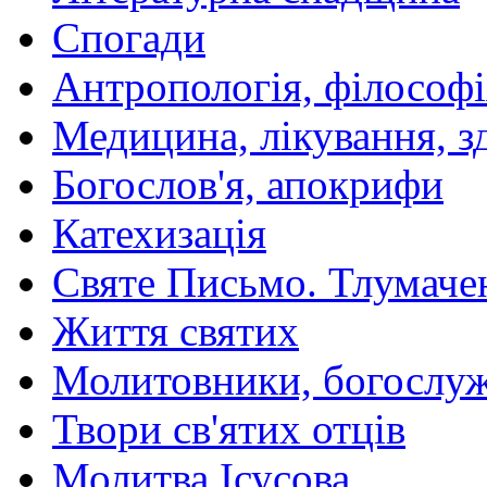
Спогади
Антропологія, філософі
Медицина, лікування, з
Богослов'я, апокрифи
Катехизація
Святе Письмо. Тлумаче
Життя святих
Молитовники, богослуж
Твори св'ятих отців
Молитва Ісусова