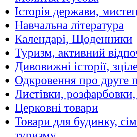
Історія держави, мистецт
Навчальна література
Календарі, Щоденники
Туризм, активний відпо
Дивовижні історії, зціл
Одкровення про друге 
Листівки, розфарбовки,
Церковні товари
Товари для будинку, сім
туризму