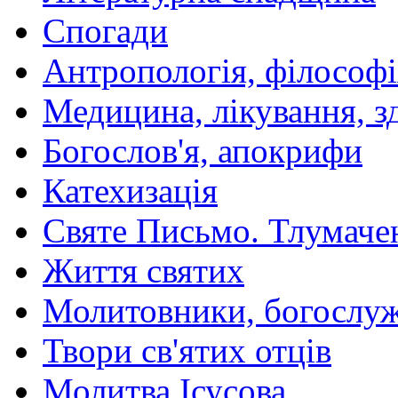
Спогади
Антропологія, філософі
Медицина, лікування, з
Богослов'я, апокрифи
Катехизація
Святе Письмо. Тлумаче
Життя святих
Молитовники, богослуж
Твори св'ятих отців
Молитва Ісусова