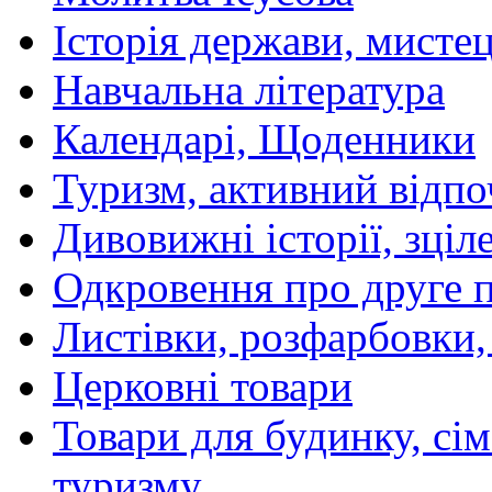
Історія держави, мистецт
Навчальна література
Календарі, Щоденники
Туризм, активний відпо
Дивовижні історії, зціл
Одкровення про друге 
Листівки, розфарбовки,
Церковні товари
Товари для будинку, сім
туризму