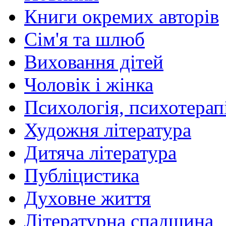
Книги окремих авторів
Сім'я та шлюб
Виховання дітей
Чоловік і жінка
Психологія, психотерапі
Художня література
Дитяча література
Публіцистика
Духовне життя
Літературна спадщина