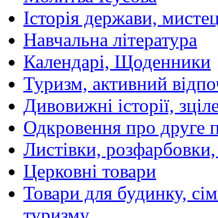
Історія держави, мистецт
Навчальна література
Календарі, Щоденники
Туризм, активний відпо
Дивовижні історії, зціл
Одкровення про друге 
Листівки, розфарбовки,
Церковні товари
Товари для будинку, сім
туризму