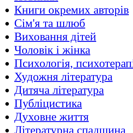
Книги окремих авторів
Сім'я та шлюб
Виховання дітей
Чоловік і жінка
Психологія, психотерапі
Художня література
Дитяча література
Публіцистика
Духовне життя
Літературна спадщина