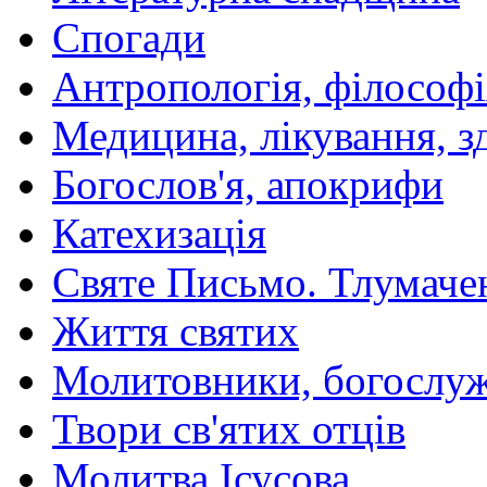
Спогади
Антропологія, філософі
Медицина, лікування, з
Богослов'я, апокрифи
Катехизація
Святе Письмо. Тлумаче
Життя святих
Молитовники, богослуж
Твори св'ятих отців
Молитва Ісусова