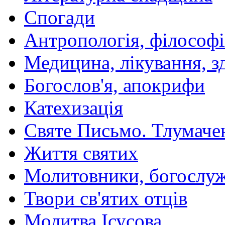
Спогади
Антропологія, філософі
Медицина, лікування, з
Богослов'я, апокрифи
Катехизація
Святе Письмо. Тлумаче
Життя святих
Молитовники, богослуж
Твори св'ятих отців
Молитва Ісусова