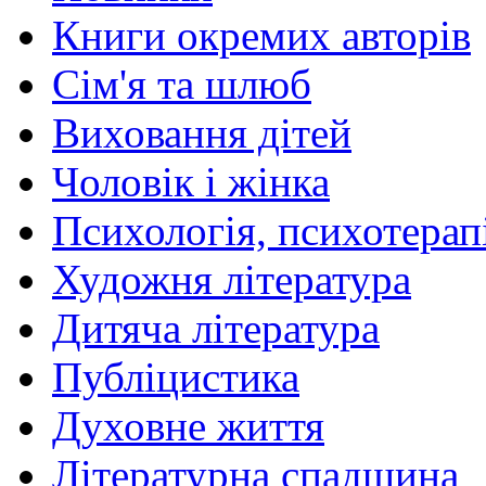
Книги окремих авторів
Сім'я та шлюб
Виховання дітей
Чоловік і жінка
Психологія, психотерапі
Художня література
Дитяча література
Публіцистика
Духовне життя
Літературна спадщина