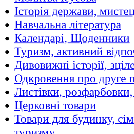
Історія держави, мистецт
Навчальна література
Календарі, Щоденники
Туризм, активний відпо
Дивовижні історії, зціл
Одкровення про друге 
Листівки, розфарбовки,
Церковні товари
Товари для будинку, сім
туризму