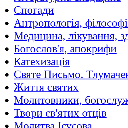
Спогади
Антропологія, філософі
Медицина, лікування, з
Богослов'я, апокрифи
Катехизація
Святе Письмо. Тлумаче
Життя святих
Молитовники, богослуж
Твори св'ятих отців
Молитва Ісусова