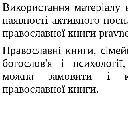
Використання матеріалу в
наявності активного поси
православної книги pravne
Православні книги, сімейн
богослов'я і психології
можна замовити і ку
православної книги.