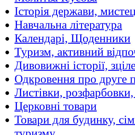
Історія держави, мистецт
Навчальна література
Календарі, Щоденники
Туризм, активний відпо
Дивовижні історії, зціл
Одкровення про друге 
Листівки, розфарбовки,
Церковні товари
Товари для будинку, сім
туризму