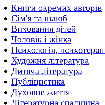
Книги окремих авторів
Сім'я та шлюб
Виховання дітей
Чоловік і жінка
Психологія, психотерапі
Художня література
Дитяча література
Публіцистика
Духовне життя
Літературна спадщина