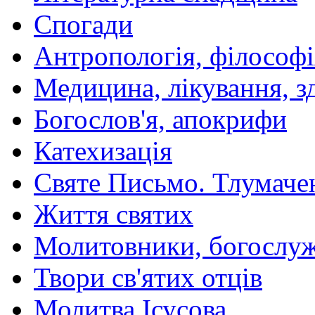
Спогади
Антропологія, філософі
Медицина, лікування, з
Богослов'я, апокрифи
Катехизація
Святе Письмо. Тлумаче
Життя святих
Молитовники, богослуж
Твори св'ятих отців
Молитва Ісусова