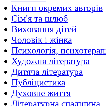
Книги окремих авторів
Сім'я та шлюб
Виховання дітей
Чоловік і жінка
Психологія, психотерапі
Художня література
Дитяча література
Публіцистика
Духовне життя
Літературна спадщина