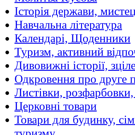
Історія держави, мистецт
Навчальна література
Календарі, Щоденники
Туризм, активний відпо
Дивовижні історії, зціл
Одкровення про друге 
Листівки, розфарбовки,
Церковні товари
Товари для будинку, сім
туризму