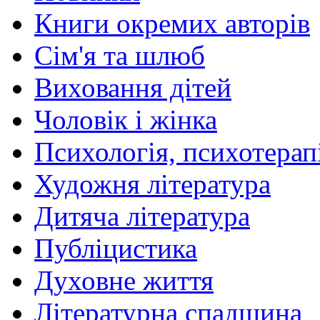
Книги окремих авторів
Сім'я та шлюб
Виховання дітей
Чоловік і жінка
Психологія, психотерапі
Художня література
Дитяча література
Публіцистика
Духовне життя
Літературна спадщина