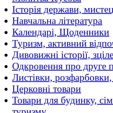
Історія держави, мистецт
Навчальна література
Календарі, Щоденники
Туризм, активний відпо
Дивовижні історії, зціл
Одкровення про друге 
Листівки, розфарбовки,
Церковні товари
Товари для будинку, сім
туризму