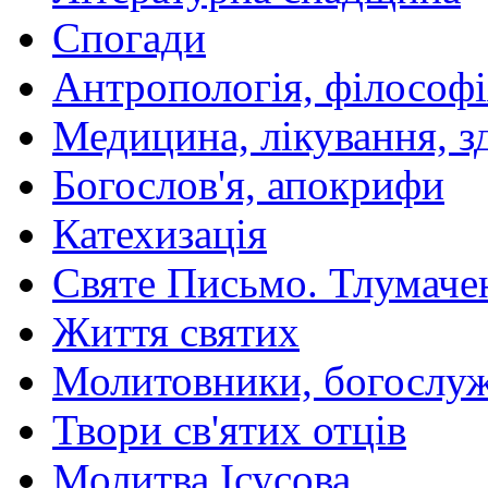
Спогади
Антропологія, філософі
Медицина, лікування, з
Богослов'я, апокрифи
Катехизація
Святе Письмо. Тлумаче
Життя святих
Молитовники, богослуж
Твори св'ятих отців
Молитва Ісусова