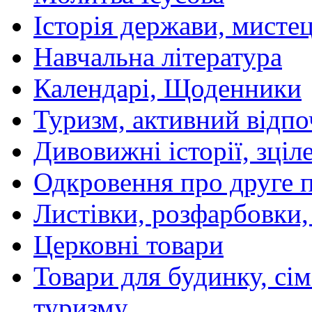
Історія держави, мистецт
Навчальна література
Календарі, Щоденники
Туризм, активний відпо
Дивовижні історії, зціл
Одкровення про друге 
Листівки, розфарбовки,
Церковні товари
Товари для будинку, сім
туризму