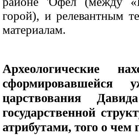
районе 'Офел (между 
горой), и релевантным т
материалам.
Археологические на
сформировавшейся 
царствования Давид
государственной струк
атрибутами, того о чем