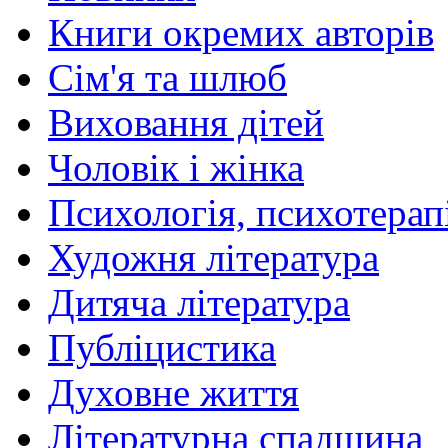
Книги окремих авторів
Сім'я та шлюб
Виховання дітей
Чоловік і жінка
Психологія, психотерапі
Художня література
Дитяча література
Публіцистика
Духовне життя
Літературна спадщина