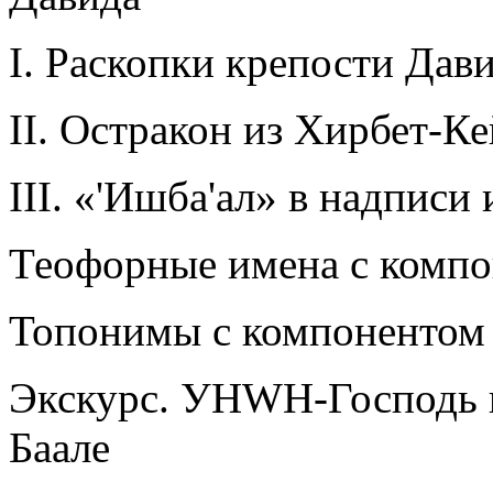
I. Раскопки крепости Дав
II. Остракон из Хирбет-К
III. «'Ишба'ал» в надпис
Теофорные имена с компон
Топонимы с компонентом «
Экскурс. УНWН-Господь и
Баале