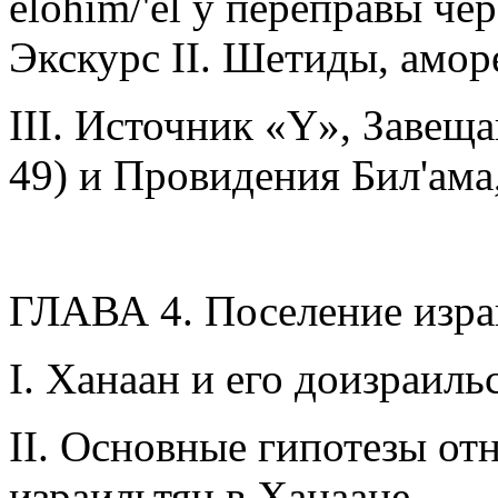
elohim/'el у переправы че
Экскурс II. Шетиды, амор
III. Источник «Y», Завеща
49) и Провидения Бил'ама, 
ГЛАВА 4. Поселение изра
I. Ханаан и его доизраиль
II. Основные гипотезы от
израильтян в Ханаане