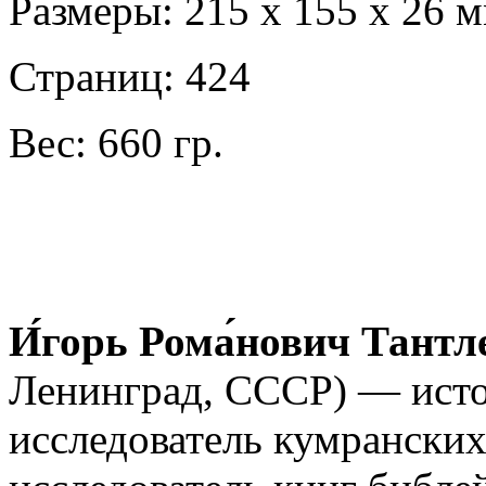
Размеры: 215 х 155 х 26 
Страниц: 424
Вес: 660 гр.
И́горь Рома́нович Тантл
Ленинград, СССР) — истор
исследователь кумранских