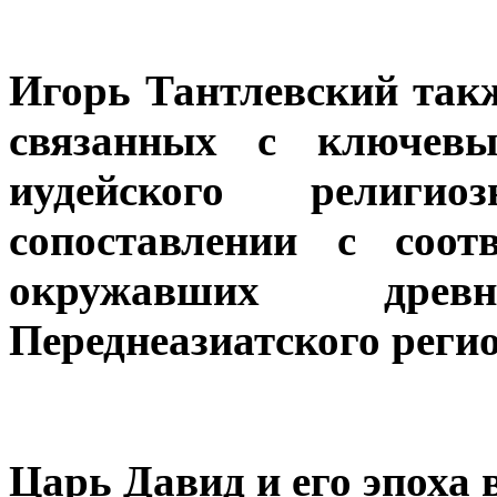
Игорь Тантлевский такж
связанных с ключевы
иудейского религио
сопоставлении с соот
окружавших древ
Переднеазиатского регио
Царь Давид и его эпоха 