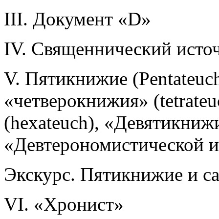
III. Документ «D»
IV. Священнический исто
V. Пятикнижие (Pentateuc
«четверокнижия» (tetrate
(hexateuch), «Девятикнижи
«Девтерономистической 
Экскурс. Пятикнижие и с
VI. «Хронист»