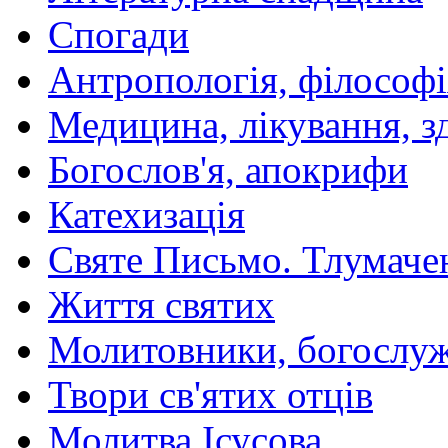
Спогади
Антропологія, філософі
Медицина, лікування, з
Богослов'я, апокрифи
Катехизація
Святе Письмо. Тлумаче
Життя святих
Молитовники, богослуж
Твори св'ятих отців
Молитва Ісусова