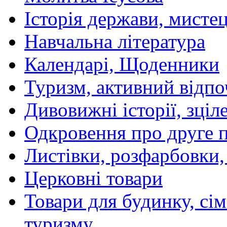
Історія держави, мистецт
Навчальна література
Календарі, Щоденники
Туризм, активний відпо
Дивовижні історії, зціл
Одкровення про друге 
Листівки, розфарбовки,
Церковні товари
Товари для будинку, сім
туризму