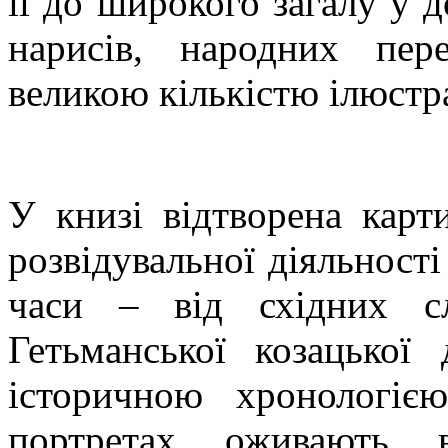
її до широкого загалу у 
нарисів, народних пер
великою кількістю ілюстр
У книзі відтворена карт
розвідувальної діяльності
часи – від східних с
Гетьманської козацької
історичною хронологіє
портретах оживають в