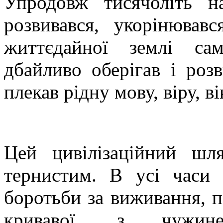
Упродовж тисячоліть н
розвивався, укорінював
життєдайної землі сам
дбайливо оберігав і розв
плекав рідну мову, віру, ві
Цей цивілізаційний шл
тернистим. В усі часи 
боротьби за виживання, п
кривавої, з чужин