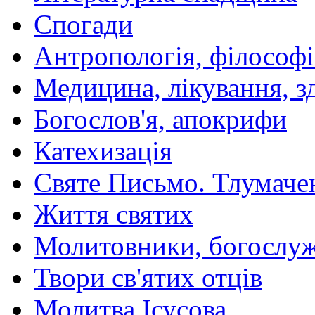
Спогади
Антропологія, філософі
Медицина, лікування, з
Богослов'я, апокрифи
Катехизація
Святе Письмо. Тлумаче
Життя святих
Молитовники, богослуж
Твори св'ятих отців
Молитва Ісусова