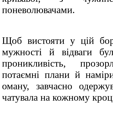
поневолювачами.
Щоб вистояти у цій борн
мужності й відваги бу
проникливість, прозор
потаємні плани й наміри
оману, завчасно одержув
чатувала на кожному кроці