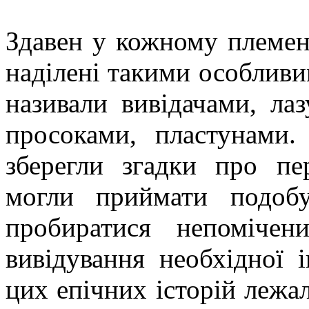
Здавен у кожному племені
наділені такими особливим
називали вивідачами, ла
просоками, пластунами.
зберегли згадки про пер
могли приймати подоб
пробиратися непоміче
вивідування необхідної 
цих епічних історій лежа