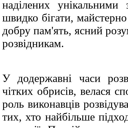
наділених унікальними 
швидко бігати, майстерно 
добру пам'ять, ясний розу
розвідникам.
У додержавні часи розв
чітких обрисів, велася с
роль виконавців розвідув
тих, хто найбільше підход