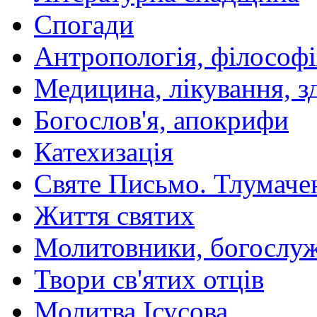
Спогади
Антропологія, філософі
Медицина, лікування, з
Богослов'я, апокрифи
Катехизація
Святе Письмо. Тлумаче
Життя святих
Молитовники, богослуж
Твори св'ятих отців
Молитва Ісусова