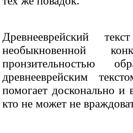
тех же повадок.
Древнееврейский тек
необыкновенной ко
пронзительностью о
древнееврейским текс
помогает досконально и в
кто не может не враждова