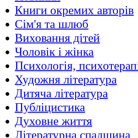
Книги окремих авторів
Сім'я та шлюб
Виховання дітей
Чоловік і жінка
Психологія, психотерапі
Художня література
Дитяча література
Публіцистика
Духовне життя
Літературна спадщина