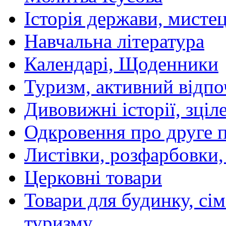
Історія держави, мистецт
Навчальна література
Календарі, Щоденники
Туризм, активний відпо
Дивовижні історії, зціл
Одкровення про друге 
Листівки, розфарбовки,
Церковні товари
Товари для будинку, сім
туризму