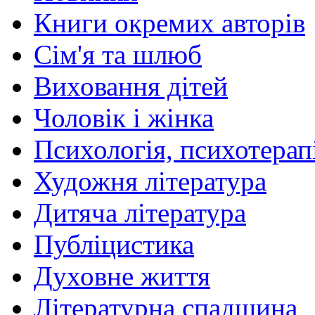
Книги окремих авторів
Сім'я та шлюб
Виховання дітей
Чоловік і жінка
Психологія, психотерапі
Художня література
Дитяча література
Публіцистика
Духовне життя
Літературна спадщина