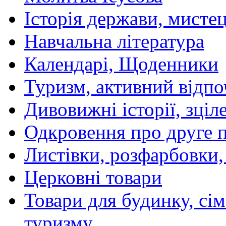
Історія держави, мистецт
Навчальна література
Календарі, Щоденники
Туризм, активний відпо
Дивовижні історії, зціл
Одкровення про друге 
Листівки, розфарбовки,
Церковні товари
Товари для будинку, сім
туризму