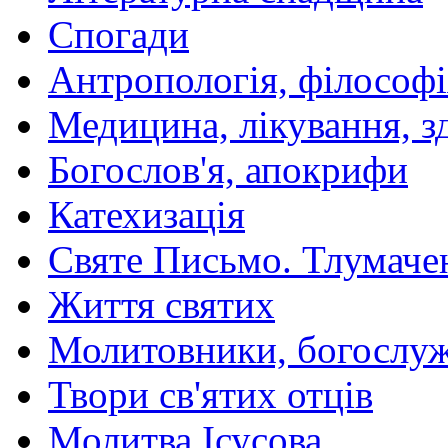
Спогади
Антропологія, філософі
Медицина, лікування, з
Богослов'я, апокрифи
Катехизація
Святе Письмо. Тлумаче
Життя святих
Молитовники, богослуж
Твори св'ятих отців
Молитва Ісусова