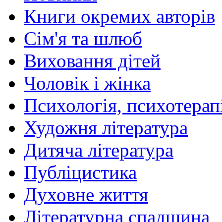
Книги окремих авторів
Сім'я та шлюб
Виховання дітей
Чоловік і жінка
Психологія, психотерапі
Художня література
Дитяча література
Публіцистика
Духовне життя
Літературна спадщина