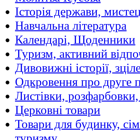
Історія держави, мистецт
Навчальна література
Календарі, Щоденники
Туризм, активний відпо
Дивовижні історії, зціл
Одкровення про друге 
Листівки, розфарбовки,
Церковні товари
Товари для будинку, сім
туризму