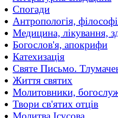
Спогади
Антропологія, філософі
Медицина, лікування, з
Богослов'я, апокрифи
Катехизація
Святе Письмо. Тлумаче
Життя святих
Молитовники, богослуж
Твори св'ятих отців
Молитва Ісусова