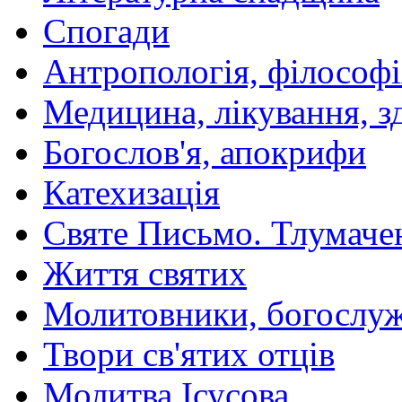
Спогади
Антропологія, філософі
Медицина, лікування, з
Богослов'я, апокрифи
Катехизація
Святе Письмо. Тлумаче
Життя святих
Молитовники, богослуж
Твори св'ятих отців
Молитва Ісусова