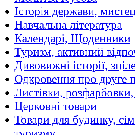
Історія держави, мистецт
Навчальна література
Календарі, Щоденники
Туризм, активний відпо
Дивовижні історії, зціл
Одкровення про друге 
Листівки, розфарбовки,
Церковні товари
Товари для будинку, сім
туризму