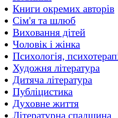
Книги окремих авторів
Сім'я та шлюб
Виховання дітей
Чоловік і жінка
Психологія, психотерапі
Художня література
Дитяча література
Публіцистика
Духовне життя
Літературна спадщина