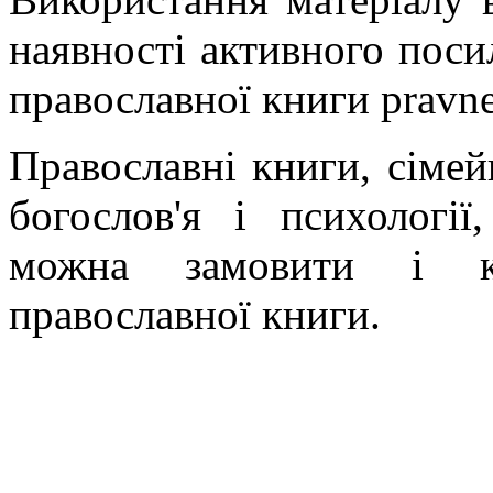
наявності активного поси
православної книги pravne
Православні книги, сімейн
богослов'я і психології
можна замовити і ку
православної книги.