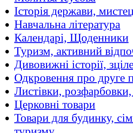
Історія держави, мистецт
Навчальна література
Календарі, Щоденники
Туризм, активний відпо
Дивовижні історії, зціл
Одкровення про друге 
Листівки, розфарбовки,
Церковні товари
Товари для будинку, сім
туризму