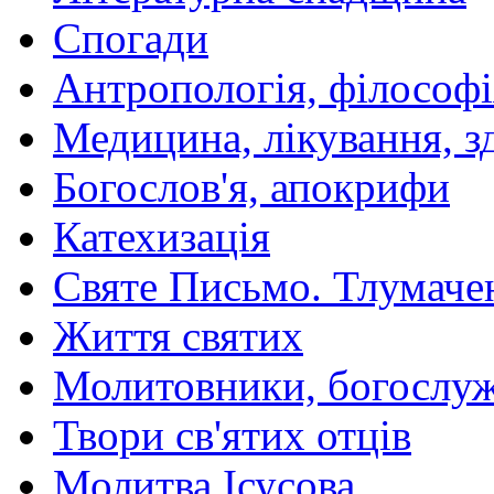
Спогади
Антропологія, філософі
Медицина, лікування, з
Богослов'я, апокрифи
Катехизація
Святе Письмо. Тлумаче
Життя святих
Молитовники, богослуж
Твори св'ятих отців
Молитва Ісусова