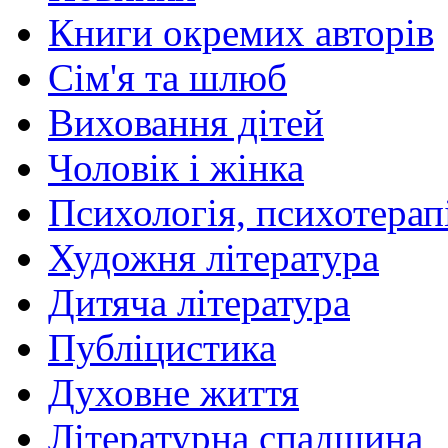
Книги окремих авторів
Сім'я та шлюб
Виховання дітей
Чоловік і жінка
Психологія, психотерапі
Художня література
Дитяча література
Публіцистика
Духовне життя
Літературна спадщина