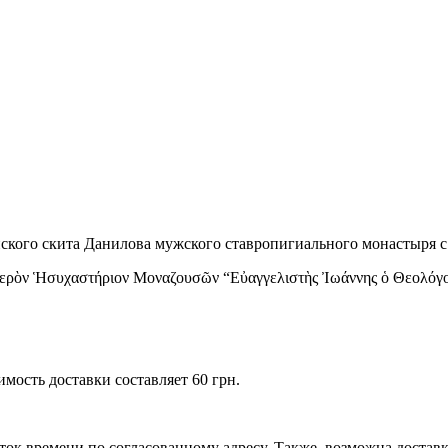
ского скита Данилова мужского ставропигиального монастыря с
. Ἱερὸν Ἡσυχαστήριον Μοναζουσῶν “Εὐαγγελιστὴς Ἰωάννης ὁ Θεολόγ
имость доставки составляет 60 грн.
ток времени по согласованному адресу. Также, возможна доставк