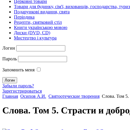
Церковні товари
Товари для будинку, сім'ї, вихованців, господарства, тури
Подарункові видання, свята
Періодика
Рецепти, святковий стіл
Книги українською мовою
Диски (DVD, CD)
Мистецтво і культура
Логин
Пароль
Запомнить меня
Забыли пароль?
Зарегистрироваться
Главная
Осипов А.И.
Святоотеческие творения
Слова. Том 5.
Слова. Том 5. Страсти и добр