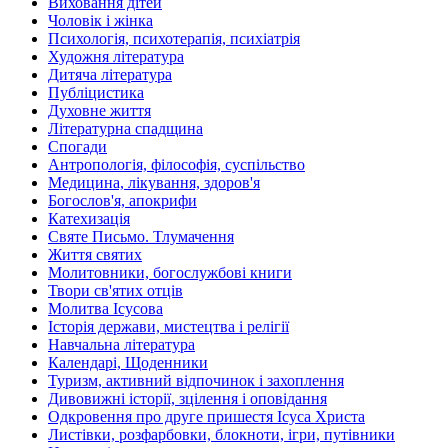
Виховання дітей
Чоловік і жінка
Психологія, психотерапія, психіатрія
Художня література
Дитяча література
Публіцистика
Духовне життя
Літературна спадщина
Спогади
Антропологія, філософія, суспільство
Медицина, лікування, здоров'я
Богослов'я, апокрифи
Катехизація
Святе Письмо. Тлумачення
Життя святих
Молитовники, богослужбові книги
Твори св'ятих отців
Молитва Ісусова
Історія держави, мистецтва і релігії
Навчальна література
Календарі, Щоденники
Туризм, активний відпочинок і захоплення
Дивовижні історії, зцілення і оповідання
Одкровення про друге пришестя Ісуса Христа
Листівки, розфарбовки, блокноти, ігри, путівники