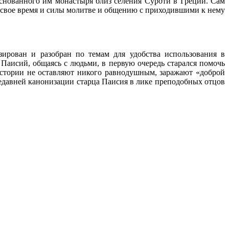
снованного им монастыря близ селения Суроти в Греции. Сам
е свое время и силы молитве и общению с приходившими к нему
ирован и разобран по темам для удобства использования в
 Паисий, общаясь с людьми, в первую очередь старался помочь
стории не оставляют никого равнодушным, заражают «доброй
едавней канонизации старца Паисия в лике преподобных отцов