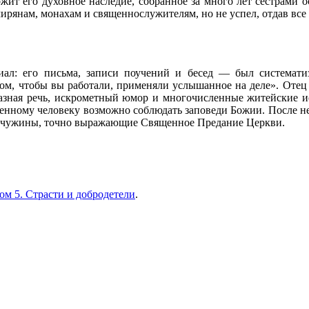
ит его духовное наследие, собранное за много лет сестрами о
ирянам, монахам и священнослужителям, но не успел, отдав вс
ал: его письма, записи поучений и бесед — был систематиз
 том, чтобы вы работали, применяли услышанное на деле». Отец
разная речь, искрометный юмор и многочисленные житейские и
еменному человеку возможно соблюдать заповеди Божии. После н
емчужины, точно выражающие Священное Предание Церкви.
ом 5. Страсти и добродетели
.