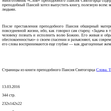
Многотомник «Слов» преподобного Паисия Святогорца содерж
преподобный Паисий хотел выпустить книгу, полезную всем: м
людьми.
После преставления преподобного Паисия обширный матери
повседневной жизни, ибо, как говорил сам старец: «Задача в
человеку познать и исполнить волю Божию. Его живая и об
обеспокоенностью» о своем спасении и разъясняют, как совр
его слова воспринимаются еще глубже — как драгоценные ж
Страницы из книги преподобного Паисия Святогорца
Слова. Т
13.03.2016
344 стр.
232х142х22