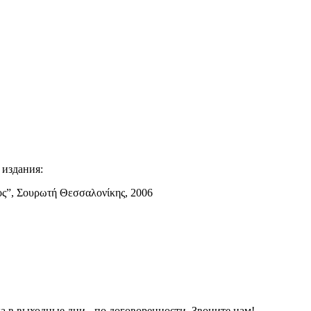
 издания:
ος”, Σουρωτή Θεσσαλονίκης, 2006
а в выходные дни - по договоренности. Звоните нам!