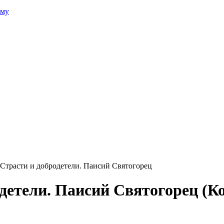
зму
 Страсти и добродетели. Паисий Святогорец
одетели. Паисий Святогорец
(К