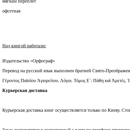
мягкий переплет
офсетная
Над книгой работали:
Издательство «Орфограф»
Перевод на русский язык выполнен братией Свято-Преображен
Γέροντος Παϊσίου Ἁγιορείτου. Λόγοι. Τόμος Ε΄: Πάθη καὶ Ἀρετὲς
Курьерская доставка
Курьерская доставка книг осуществляется только по Киеву. Сто
Заказ доставляется в оговоренный с вами по телефону промежу