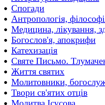
Спогади
Антропологія, філософі
Медицина, лікування, з
Богослов'я, апокрифи
Катехизація
Святе Письмо. Тлумаче
Життя святих
Молитовники, богослуж
Твори св'ятих отців
Молитва Ісусова