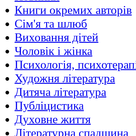
Книги окремих авторів
Сім'я та шлюб
Виховання дітей
Чоловік і жінка
Психологія, психотерапі
Художня література
Дитяча література
Публіцистика
Духовне життя
Літературна спадщина