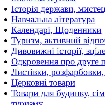
Історія держави, мистецт
Навчальна література
Календарі, Щоденники
Туризм, активний відпо
Дивовижні історії, зціл
Одкровення про друге 
Листівки, розфарбовки,
Церковні товари
Товари для будинку, сім
туризму