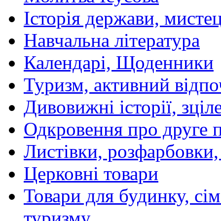
Історія держави, мистецт
Навчальна література
Календарі, Щоденники
Туризм, активний відпо
Дивовижні історії, зціл
Одкровення про друге 
Листівки, розфарбовки,
Церковні товари
Товари для будинку, сім
туризму