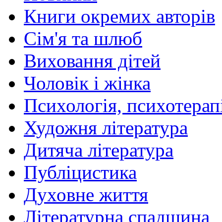
Книги окремих авторів
Сім'я та шлюб
Виховання дітей
Чоловік і жінка
Психологія, психотерапі
Художня література
Дитяча література
Публіцистика
Духовне життя
Літературна спадщина