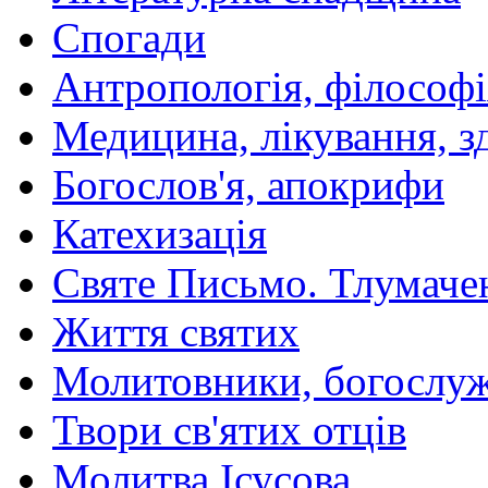
Спогади
Антропологія, філософі
Медицина, лікування, з
Богослов'я, апокрифи
Катехизація
Святе Письмо. Тлумаче
Життя святих
Молитовники, богослуж
Твори св'ятих отців
Молитва Ісусова