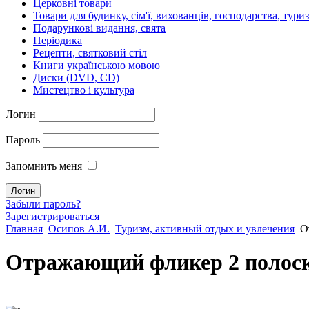
Церковні товари
Товари для будинку, сім'ї, вихованців, господарства, тури
Подарункові видання, свята
Періодика
Рецепти, святковий стіл
Книги українською мовою
Диски (DVD, CD)
Мистецтво і культура
Логин
Пароль
Запомнить меня
Забыли пароль?
Зарегистрироваться
Главная
Осипов А.И.
Туризм, активный отдых и увлечения
О
Отражающий фликер 2 полоск