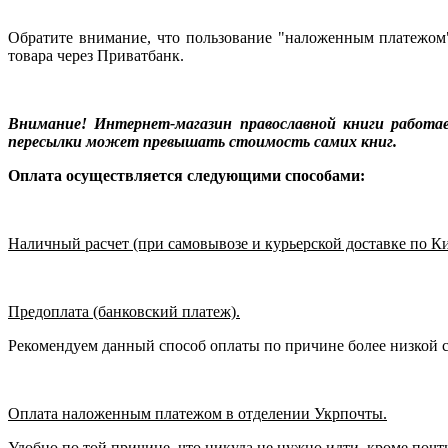
Обратите внимание, что пользование "наложенным платежом"
товара через Приватбанк.
Внимание! Интернет-магазин православной книги работа
пересылки может превышать стоимость самих книг.
Оплата осуществляется следующими способами:
Наличный расчет (при самовывозе и курьерской доставке по Ки
Предоплата (банковский платеж).
Рекомендуем данный способ оплаты по причине более низкой ст
Оплата наложенным платежом в отделении Укрпочты.
Удобно по той причине, что никуда не нужно идти, кроме почт