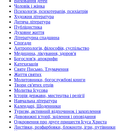
Виховання дітей
Чоловік і жінка
Психологія, психотерапія, психіатрія
Художня література
Дитяча література
Публіцистика
Духовне життя
Літературна спадщина
Спогади
Антропологія, філософія, суспільство
Медицина, лікування, здоров'я
Богослов'я, апокрифи
Катехизація
Святе Письмо. Тлумачення
Життя святих
Молитовники, богослужбові книги
Твори св'ятих отців
Молитва Ісусова
Історія держави, мистецтва і релігії
Навчальна література
Календарі, Щоденники
Туризм, активний відпочинок і захоплення
Дивовижні історії, зцілення і оповідання
Одкровення про друге пришестя Ісуса Христа
Листівки, розфарбовки, блокноти, ігри, путівники