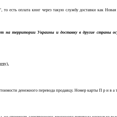
, то есть оплата книг через такую службу доставки как Новая
ет на территории Украины и доставку в другие страны ос
еву).
оимости денежного перевода продавцу. Номер карты П р и в а т 
ы, но стоимость электронного денежного перевода несколько выш