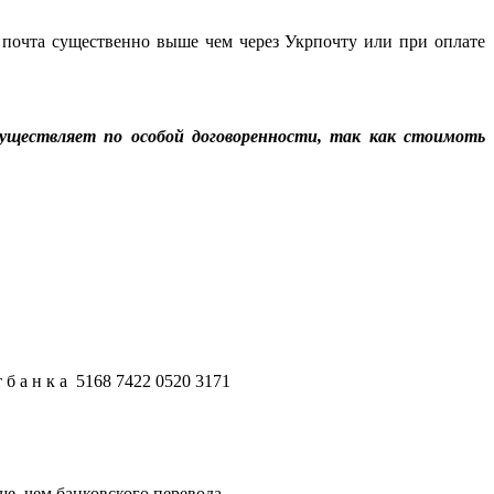
 почта существенно выше чем через Укрпочту или при оплате
уществляет по особой договоренности, так как стоимоть
б а н к а 5168 7422 0520 3171
е, чем банковского перевода.