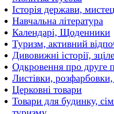
Історія держави, мистецт
Навчальна література
Календарі, Щоденники
Туризм, активний відпо
Дивовижні історії, зціл
Одкровення про друге 
Листівки, розфарбовки,
Церковні товари
Товари для будинку, сім
туризму