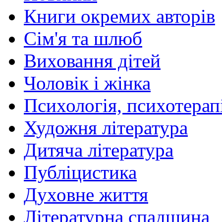
Книги окремих авторів
Сім'я та шлюб
Виховання дітей
Чоловік і жінка
Психологія, психотерапі
Художня література
Дитяча література
Публіцистика
Духовне життя
Літературна спадщина