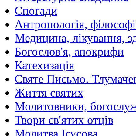
Спогади
Антропологія, філософі
Медицина, лікування, з
Богослов'я, апокрифи
Катехизація
Святе Письмо. Тлумаче
Життя святих
Молитовники, богослуж
Твори св'ятих отців
Молитва Ісусова